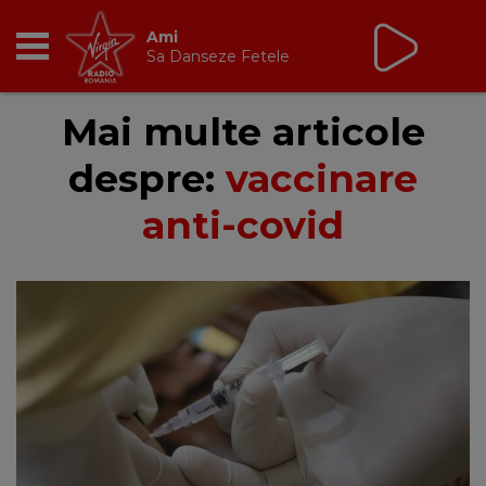
Virgin Radio Fix Ce
Trebuie
cu Valeriu Șerban
13:00 - 16:00
RADIO
Mai multe articole
despre:
vaccinare
BREAKFAST
anti-covid
TIC TALK
CÂȘTIGĂ
HOT 30
DANCEFLOOR CHART
RADIO ACADEMY