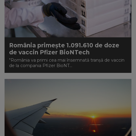
România primește 1.091.610 de doze
de vaccin Pfizer BioNTech
"România va primi cea mai însemnată tranşă de vaccin
de la compania Pfizer BioNT...