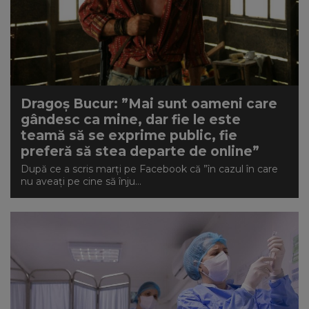
Dragoș Bucur: ”Mai sunt oameni care
gândesc ca mine, dar fie le este
teamă să se exprime public, fie
preferă să stea departe de online”
După ce a scris marți pe Facebook că ”în cazul în care
nu aveați pe cine să înju...