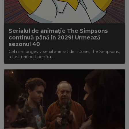
Serialul de animație The Simpsons
continuă până în 2029! Urmează
sezonul 40
Cel mai longeviv serial animat din istorie, The Simpsons,
a fost reînnoit pentru...