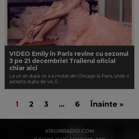
VIDEO Emily in Paris revine cu sezonul
3 pe 21 decembrie! Trailerul oficial
chiar aici
La un an după ce s-a mutat din Chicago la Paris, unde o
aștepta slujba de vis, E...
1
2
3
…
6
Înainte »
VIRGINRADIO.COM