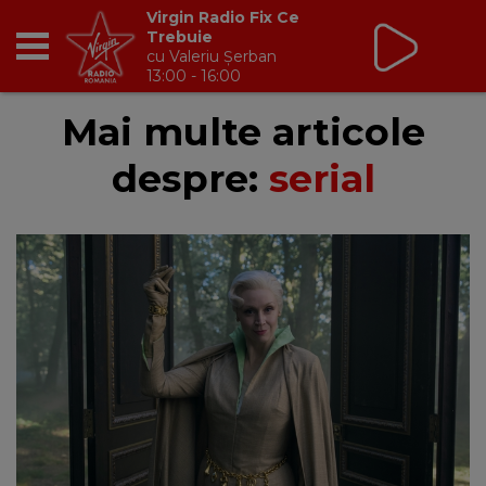
Virgin Radio Fix Ce
Trebuie
cu Valeriu Șerban
13:00 - 16:00
RADIO
Mai multe articole
despre:
serial
BREAKFAST
TIC TALK
CÂȘTIGĂ
HOT 30
DANCEFLOOR CHART
RADIO ACADEMY