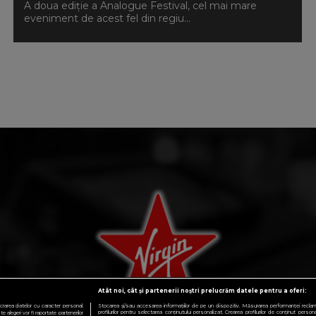
A doua ediție a Analogue Festival, cel mai mare
eveniment de acest fel din regiu...
Atât noi, cât și partenerii noștri prelucrăm datele pentru a oferi:
RSURI
crarea datelor cu caracter personal.
Stocarea și/sau accesarea informațiilor de pe un dispozitiv. Măsurarea performanței reclamelo
profilurilor pentru selectarea conținutului personalizat. Crearea profilurilor de conținut personali
 alegeri vor fi raportate partenerilor