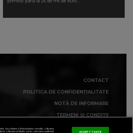
primesc până la 26 de mii de euro...
CONTACT
POLITICA DE CONFIDENȚIALITATE
NOTĂ DE INFORMARE
TERMENI ȘI CONDIȚII
COD DEONTOLOGIC
r. Dezvoltarea și îmbunătățirea serviciilor. Utilizarea
zat. Utilizarea profilurilor pentru selectarea publicității
ACCEPT TOATE