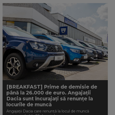
[BREAKFAST] Prime de demisie de
până la 26.000 de euro. Angajații
Dacia sunt încurajați să renunțe la
locurile de muncă
Angajații Dacia care renunță la locul de muncă