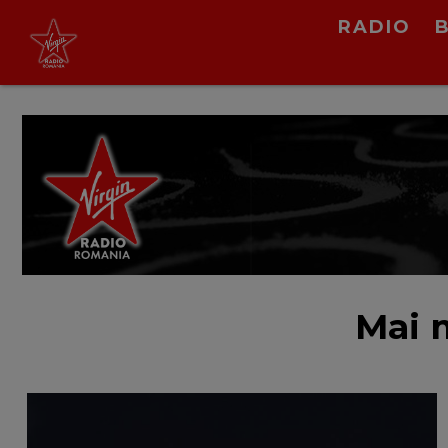
Virgin Radio Music
RADIO
cu Alina Chinie
19:00 - 21:00
LIVE &
PODCAST
Mai 