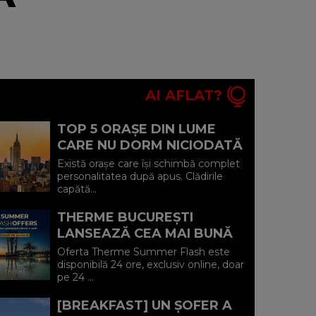
AI AFLAT?
TOP 5 ORAȘE DIN LUME
CARE NU DORM NICIODATĂ
ȘI POVEȘTILE DIN SPATELE
Există orașe care își schimbă complet
CELOR MAI CELEBRE
personalitatea după apus. Clădirile
capătă...
BULEVARDE DE ...
THERME BUCUREȘTI
LANSEAZĂ CEA MAI BUNĂ
OFERTĂ A VERII: MINUS 20%
Oferta Therme Summer Flash este
LA VOUCHERE, DOAR PE 24
disponibilă 24 ore, exclusiv online, doar
pe 24 ...
IULIE (P)...
[BREAKFAST] UN ȘOFER A