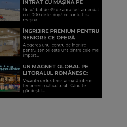
INTRAT CU MAȘINA PE
PLAJA DIN VADU ȘI A FOST
Un bărbat de 39 de ani a fost amendat
AMENDAT.
cu 1.000 de lei după ce a intrat cu
mașina...
ÎNGRIJIRE PREMIUM PENTRU
SENIORI: CE OFERĂ
CENTRUL AFFINITY LIFE
Alegerea unui centru de îngrijire
CARE (P)
pentru seniori este una dintre cele mai
import...
UN MAGNET GLOBAL PE
LITORALUL ROMÂNESC:
HOTEL CARMEN
Vacanța de lux transformată într-un
INTERNATIONAL 5★ DIN
fenomen multicultural Când te
gândești l...
VENUS (P)