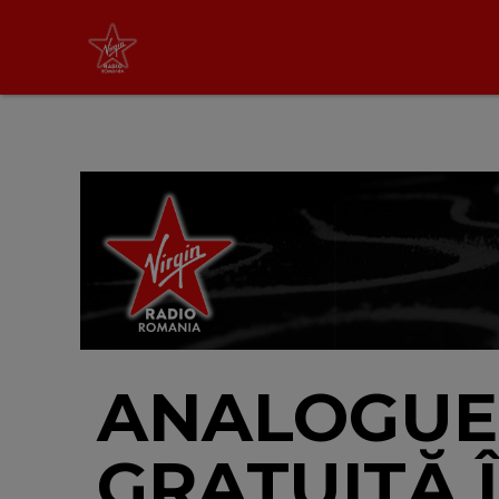
Virgin Radio Music de
Weekend
08:00 - 12:00
LIVE &
PODCAST
ANALOGUE 
GRATUITĂ 