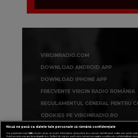
VIRGINRADIO.COM
DOWNLOAD ANDROID APP
DOWNLOAD IPHONE APP
FRECVENȚE VIRGIN RADIO ROMÂNIA
REGULAMENTUL GENERAL PENTRU C
COOKIES PE VIRGINRADIO.RO
Nouă ne pasă ca datele tale personale să rămână confidențiale
Noi și partenerii noștri
585
stocăm și/sau accesăm informații pe dispozitivul dvs., precum identificatorii cookie unici pentru prelu
Puteți accepta sau gestiona alegerile dvs. făcând clic mai jos sau în orice moment, pe pagina cu politica de confidențialitate. Aceste