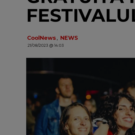
FESTIVALU
CoolNews
,
NEWS
21/08/2023 @ 14:03