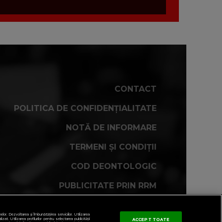
CONTACT
POLITICA DE CONFIDENȚIALITATE
NOTĂ DE INFORMARE
TERMENI ȘI CONDIȚII
COD DEONTOLOGIC
PUBLICITATE PRIN RRM
FAQ
r. Dezvoltarea și îmbunătățirea serviciilor. Utilizarea
zat. Utilizarea profilurilor pentru selectarea publicității
ACCEPT TOATE