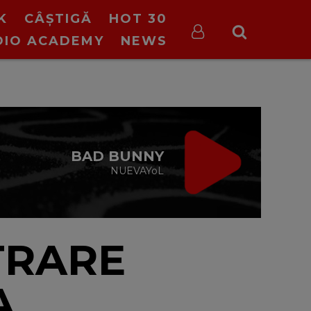
K
CÂȘTIGĂ
HOT 30
DIO ACADEMY
NEWS
VIRGIN RADIO
MUSIC DE
WEEKEND
08:00 - 12:00
TRARE
A