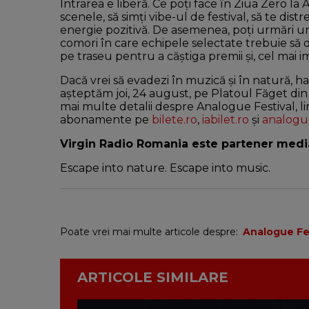
Intrarea e liberă. Ce poți face în Ziua Zero l
scenele, să simți vibe-ul de festival, să te dist
energie pozitivă. De asemenea, poți urmări 
comori în care echipele selectate trebuie să 
pe traseu pentru a căștiga premii și, cel mai i
Dacă vrei să evadezi în muzică și în natură, ha
așteptăm joi, 24 august, pe Platoul Făget din Mi
mai multe detalii despre Analogue Festival, lin
abonamente pe
bilete.ro
,
iabilet.ro
și
analogu
Virgin Radio Romania este partener media 
Escape into nature. Escape into music.
Poate vrei mai multe articole despre:
Analogue Fe
ARTICOLE SIMILARE