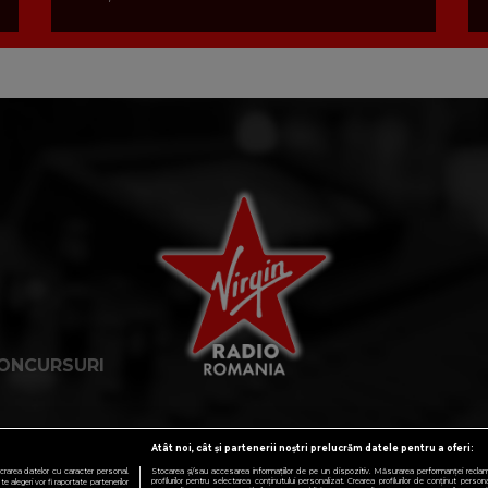
ONCURSURI
Atât noi, cât și partenerii noștri prelucrăm datele pentru a oferi:
crarea datelor cu caracter personal.
Stocarea și/sau accesarea informațiilor de pe un dispozitiv. Măsurarea performanței reclamelo
profilurilor pentru selectarea conținutului personalizat. Crearea profilurilor de conținut personali
 alegeri vor fi raportate partenerilor