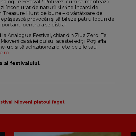
a Analogue Festival? Poți vezi cum se montează
rezi înconjurat de natură și să te încarci de
un Treasure Hunt pe bune – o vânătoare de
depășească provocări și să bifeze patru locuri de
mportant, pentru a se distra!
i la Analogue Festival, chiar din Ziua Zero. Te
oveni ca să iei pulsul acestei ediții Poți afla
e-up și să achiziționezi bilete pe zile sau
e.ro
.
al festivalului.
stival
Mioveni
platoul faget