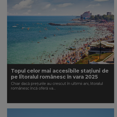
Topul celor mai accesibile stațiuni de
pe litoralul românesc în vara 2025
Chiar dacă prețurile au crescut în ultimii ani, litoralul
românesc încă oferă va...