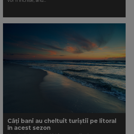
vor fi închise, anu...
Câți bani au cheltuit turiștii pe litoral
în acest sezon