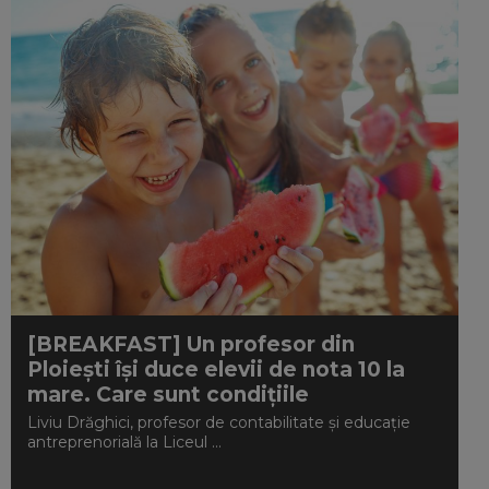
[BREAKFAST] Un profesor din
Ploiești își duce elevii de nota 10 la
mare. Care sunt condițiile
Liviu Drăghici, profesor de contabilitate și educație
antreprenorială la Liceul ...