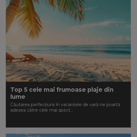
Top 5 cele mai frumoase plaje din
lume
Căutarea perfecțiunii în vacanțele de vară ne poartă
adesea către cele mai spect...