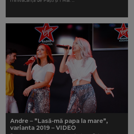
minivacanța de Paști și 1 Mai. ...
Andre – ”Lasă-mă papa la mare”,
varianta 2019 – VIDEO