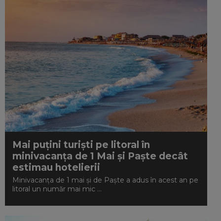
Mai puțini turiști pe litoral în
minivacanța de 1 Mai și Paște decât
estimau hotelierii
Minivacanța de 1 mai și de Paște a adus în acest an pe
litoral un număr mai mic ...