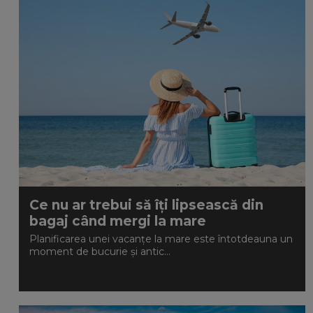
Ce nu ar trebui să îți lipsească din
bagaj când mergi la mare
Planificarea unei vacanțe la mare este întotdeauna un
moment de bucurie și antic...