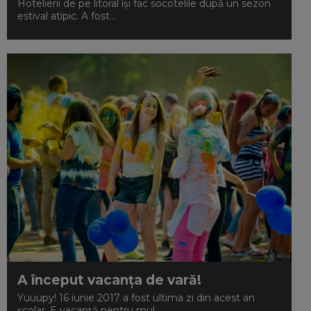
Hotelierii de pe litoral îşi fac socotelile după un sezon
estival atipic. A fost...
A început vacanța de vară!
Yuuupy! 16 iunie 2017 a fost ultima zi din acest an
școlar. E vacanță pentru mul...