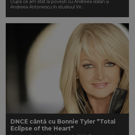
După ce am stat la povești cu Andreea Bălan și
Andreea Antonescu în studioul Vir...
DNCE cântă cu Bonnie Tyler ”Total
Eclipse of the Heart”