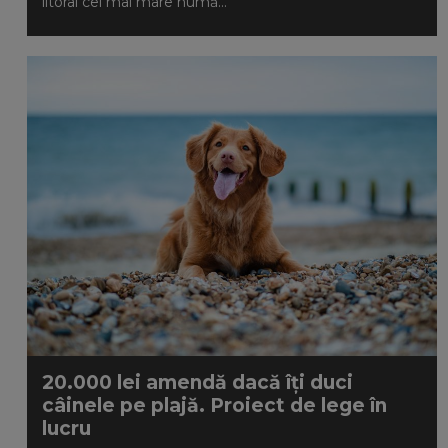
litoral cel mai mare numă...
20.000 lei amendă dacă îți duci
câinele pe plajă. Proiect de lege în
lucru