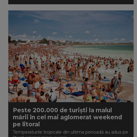
Peste 200.000 de turiști la malul
mării în cel mai aglomerat weekend
pe litoral
Temperaturile tropicale din ultima perioadă au adus pe