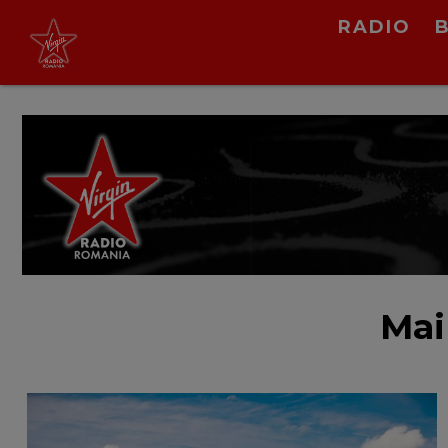
RADIO
Virgin Radio Music
21:00 - 23:55
LIVE &
PODCAST
Mai