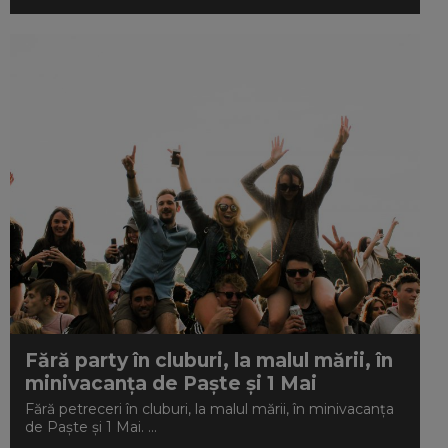
Fără party în cluburi, la malul mării, în
minivacanța de Paște și 1 Mai
Fără petreceri în cluburi, la malul mării, în minivacanța
de Paște și 1 Mai. ...