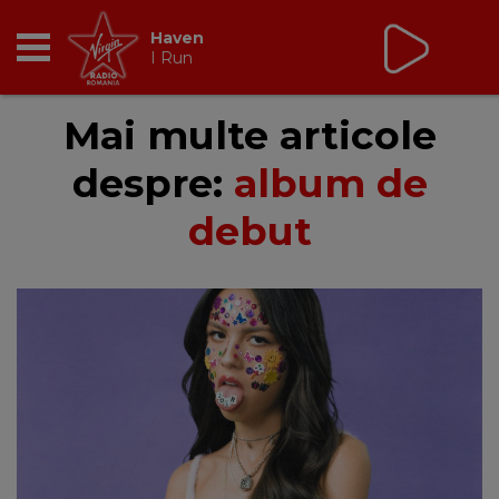
Virgin Radio Music de
Weekend
08:00 - 12:00
RADIO
Mai multe articole
despre:
album de
BREAKFAST
debut
TIC TALK
CÂȘTIGĂ
HOT 30
DANCEFLOOR CHART
RADIO ACADEMY