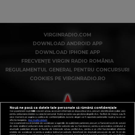
VIRGINRADIO.COM
DOWNLOAD ANDROID APP
DOWNLOAD IPHONE APP
FRECVENȚE VIRGIN RADIO ROMÂNIA
REGULAMENTUL GENERAL PENTRU CONCURSURI
COOKIES PE VIRGINRADIO.RO
Nouă ne pasă ca datele tale personale să rămână confidențiale
Noi și partenerii noștri
585
stocăm și/sau accesăm informații pe dispozitivul dvs., precum identificatorii cookie unici
pentru prelucrarea datelor cu caracter personal. Puteți accepta sau gestiona alegerile dvs. făcând clic mai jos sau în
orice moment, pe pagina cu politica de confidențialitate. Aceste alegeri vor fi raportate partenerilor noștri și nu vă vor
afecta navigarea.
Mai multe detalii
Noi si partenerii nostri (retelele de socializare si agentiile de publicitate partenere, precum si furnizorii nostri de servicii
de date analitice) prelucram date pentru a permite website-ului sa functioneze, pentru a personaliza continutul si
anunturile publicitare afisate in functie de interesele si/sau profilul dvs., pentru a va oferi functionalitati aferente
retelelor de socializare si pentru a analiza traficul pe website. Beneficiati de drepturile prevazute de art. 15-22 din