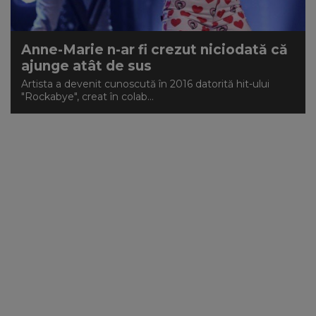
Anne-Marie n-ar fi crezut niciodată că
ajunge atât de sus
Artista a devenit cunoscută în 2016 datorită hit-ului
"Rockabye", creat în colab...