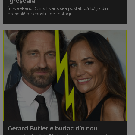
‘greșeala’
În weekend, Chris Evans și-a postat 'bărbăția'din
greșeală pe constul de Instagr...
Gerard Butler e burlac din nou