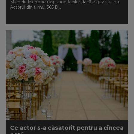
Michele Morrone răspunde fanilor dacă e gay sau nu.
Actorul din filmul 365 D...
Ce actor s-a căsătorit pentru a cincea