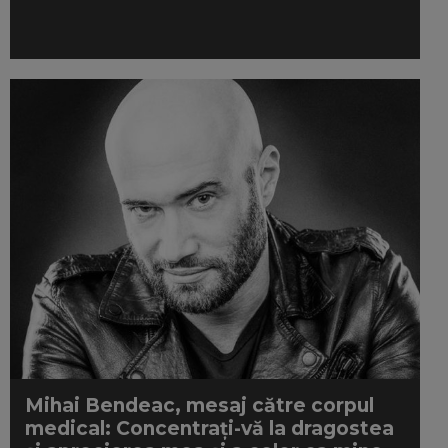
Mihai Bendeac, mesaj către corpul
medical: Concentrați-vă la dragostea