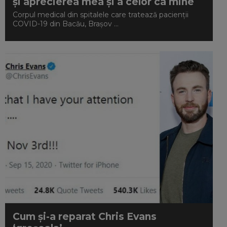
și aprecierea mea și a celor ca mine
Corpul medical din spitalele care tratează pacienții
COVID-19 din Bacău, Brașov ...
Cum și-a reparat Chris Evans