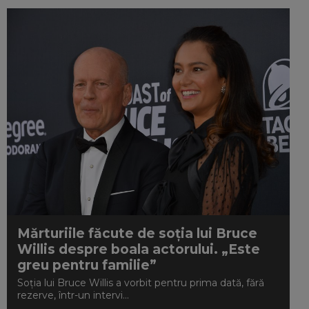
Mărturiile făcute de soția lui Bruce
Willis despre boala actorului. „Este
greu pentru familie”
Soția lui Bruce Willis a vorbit pentru prima dată, fără
rezerve, într-un intervi...