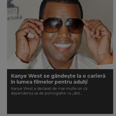
Kanye West se gândește la o carieră
în lumea filmelor pentru adulți
Kanye West a declarat de mai multe ori că
dependența sa de pornografie i-a „dist...