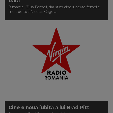
oară
8 martie.. Ziua Femeii, dar știm cine iubește femeile
mult de tot! Nicolas Cage,...
Cine e noua iubită a lui Brad Pitt