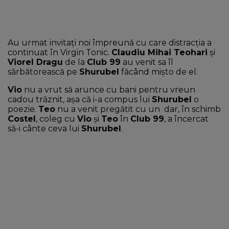
Au urmat invitaţi noi împreună cu care distracţia a
continuat în Virgin Tonic.
Claudiu Mihai Teohari
şi
Viorel Dragu
de la
Club 99
au venit sa îl
sărbătorească pe
Shurubel
făcând mişto de el.
Vio
nu a vrut să arunce cu bani pentru vreun
cadou trăznit, aşa că i-a compus lui
Shurubel
o
poezie.
Teo
nu a venit pregătit cu un dar, în schimb
Costel
, coleg cu
Vio
şi
Teo
în
Club 99
, a încercat
să-i cânte ceva lui
Shurubel
.