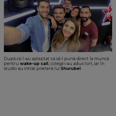
NEWS
CONTUL MEU
După ce l-au aşteptat ca să-l pună direct la muncă
pentru
wake-up call
, colegii i-au adus tort, iar în
studio au intrat prietenii lui
Shurubel
.