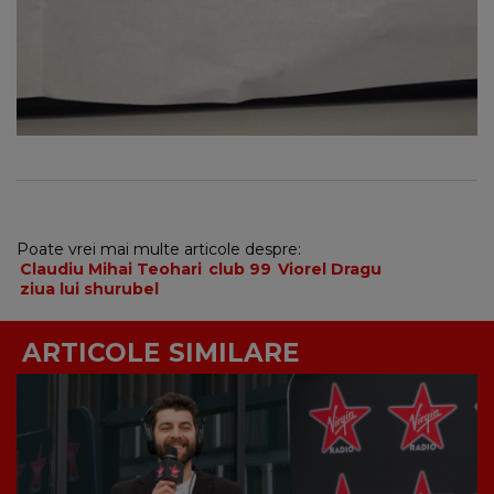
Poate vrei mai multe articole despre:
Claudiu Mihai Teohari
club 99
Viorel Dragu
ziua lui shurubel
ARTICOLE SIMILARE