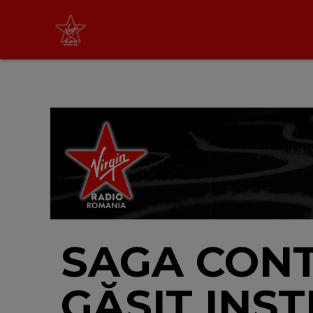
Non Stop Virgin
cu Virgin Radio Romania
24/24
LIVE &
PODCAST
SAGA CONT
GĂSIT INS