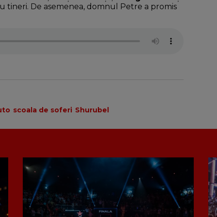
ntru tineri. De asemenea, domnul Petre a promis
uto
scoala de soferi
Shurubel