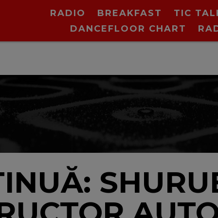
RADIO
BREAKFAST
TIC TAL
DANCEFLOOR CHART
RA
N
INUĂ: SHURUB
TRUCTOR AUTO