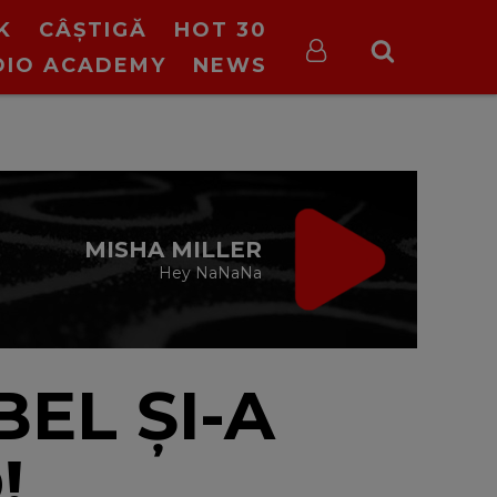
K
CÂȘTIGĂ
HOT 30
DIO ACADEMY
NEWS
ON STOP VIRGIN
cu Virgin Radio Romania
24/24
EL ȘI-A
!