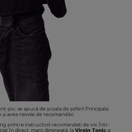
ț șoc: se apucă de școala de șoferi! Principala
o și avea nevoie de recomandări.
ng printre instructorii recomandați de voi. Într-
rat în direct, marți dimineață, la
Virgin Tonic
și