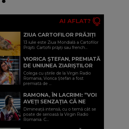
AI AFLAT?
ZIUA CARTOFILOR PRĂJIȚI
13 iulie este Ziua Mondială a Cartofilor
Prăjiti. Cartofii prăjiți sau french...
VIORICA ȘTEFAN, PREMIATĂ
DE UNIUNEA ZIARIŞTILOR
PROFESIONIŞTI DIN
Colega cu știrile de la Virgin Radio
ROMÂNIA
Romania, Viorica Ștefan a fost
premiată de ...
RAMONA, ÎN LACRIMI: ”VOI
AVEȚI SENZAȚIA CĂ NE
COMPLIMENTAȚI, DAR NU E
Dimineață intensă, cu o temă cât se
FLATANT ÎN NICIUN FEL! E
poate de serioasă la Virgin Radio
Romania. C...
JIGN...