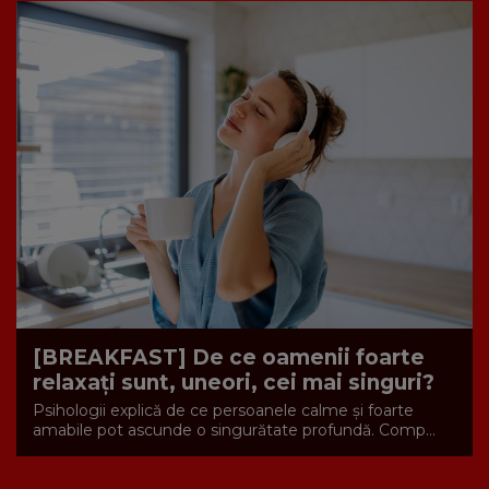
[BREAKFAST] De ce oamenii foarte
relaxați sunt, uneori, cei mai singuri?
Psihologii explică de ce persoanele calme și foarte
amabile pot ascunde o singurătate profundă. Comp...