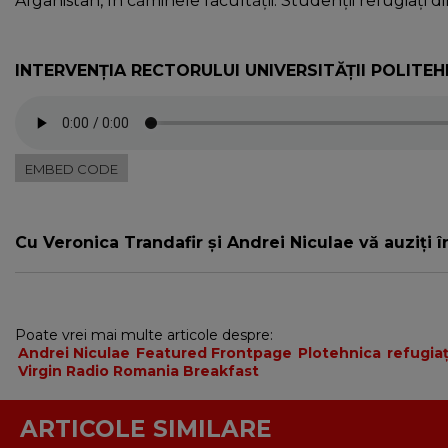
Afganistan, în căminele facultății. Studenții refugiați 
INTERVENȚIA RECTORULUI UNIVERSITĂȚII POLITEH
EMBED CODE
Cu Veronica Trandafir și Andrei Niculae vă auziți î
Poate vrei mai multe articole despre:
Andrei Niculae
Featured Frontpage
Plotehnica
refugiaț
Virgin Radio Romania Breakfast
ARTICOLE SIMILARE