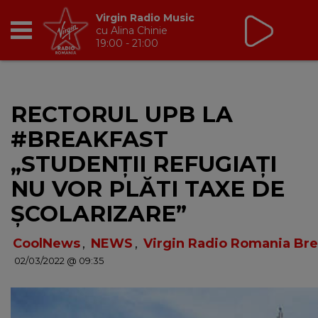
Virgin Radio Music
cu Alina Chinie
19:00 - 21:00
RADIO
RECTORUL UPB LA
BREAKFAST
#BREAKFAST
TIC TALK
„STUDENȚII REFUGIAȚI
NU VOR PLĂTI TAXE DE
CÂȘTIGĂ
ȘCOLARIZARE”
HOT 30
CoolNews
,
NEWS
,
Virgin Radio Romania Bre
02/03/2022 @ 09:35
DANCEFLOOR CHART
RADIO ACADEMY