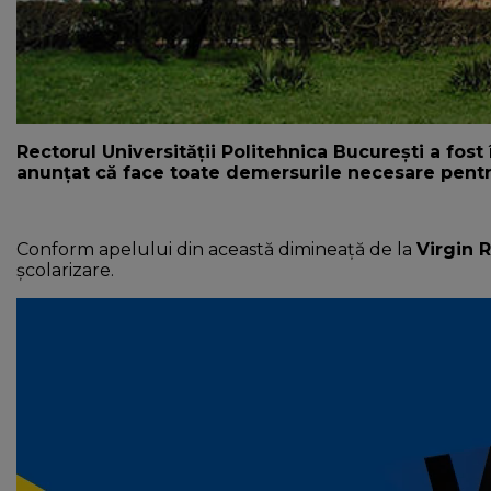
Rectorul Universității Politehnica București a fos
anunțat că face toate demersurile necesare pentru 
Conform apelului din această dimineață de la
Virgin 
școlarizare.