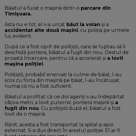
Băiatul a furat o mașină dintr-o
parcare din
Timișoara.
Asta nu e tot, el s-a urcat
băut la volan
și a
accidentat alte două mașini
, cu poliția pe urmele
lui, evident.
După ce a fost oprit de polițiști, care se luptau să îi
deschidă portiera, băiatul a fugit din nou. Destul de
proastă încercare, pentru că a accelerat și
a lovit
mașina poliției
.
Polițiștii, probabil enervați la culme de băiat, l-au
scos cu forța din mașină pe băiat, l-au încătușat,
numai că nu a fost suficient.
Băiatul a profitat că cei doi agenţi s-au îndepărtat
câţiva metri, a lovit puternic portiera mașinii și
a
fugit din nou
. Cu poliţiştii după el, băiatul a fost
lovit de o maşină.
Rănit, acesta a fost transportat la spital și apoi
externat. S-a dus direct în arestul poliției. El ar fi