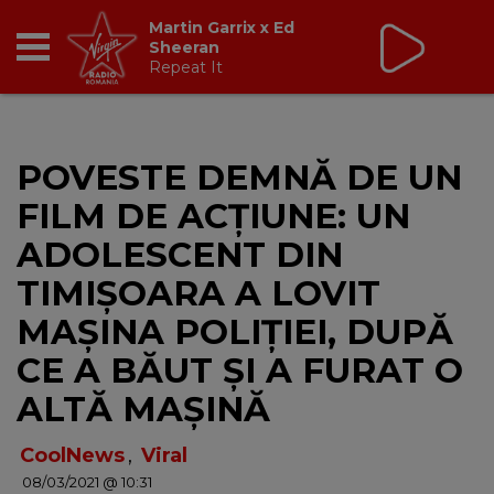
Non Stop Virgin
cu Virgin Radio Romania
24/24
RADIO
POVESTE DEMNĂ DE UN
BREAKFAST
FILM DE ACȚIUNE: UN
TIC TALK
ADOLESCENT DIN
TIMIȘOARA A LOVIT
CÂȘTIGĂ
MAȘINA POLIȚIEI, DUPĂ
HOT 30
CE A BĂUT ȘI A FURAT O
ALTĂ MAȘINĂ
DANCEFLOOR CHART
CoolNews
,
Viral
RADIO ACADEMY
08/03/2021 @ 10:31