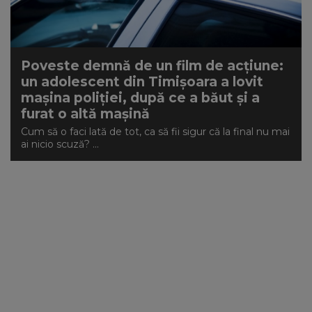
NEWS
CONTUL MEU
Poveste demnă de un film de acțiune:
un adolescent din Timișoara a lovit
mașina poliției, după ce a băut și a
furat o altă mașină
Cum să o faci lată de tot, ca să fii sigur că la final nu mai
ai nicio scuză? ...