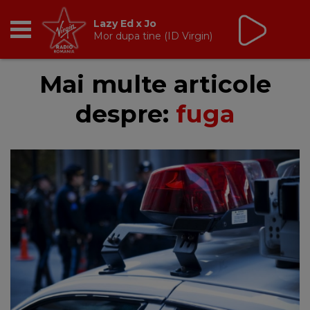
Lazy Ed x Jo
Mor dupa tine (ID Virgin)
RADIO
Mai multe articole
despre:
fuga
BREAKFAST
TIC TALK
CÂȘTIGĂ
HOT 30
DANCEFLOOR CHART
RADIO ACADEMY