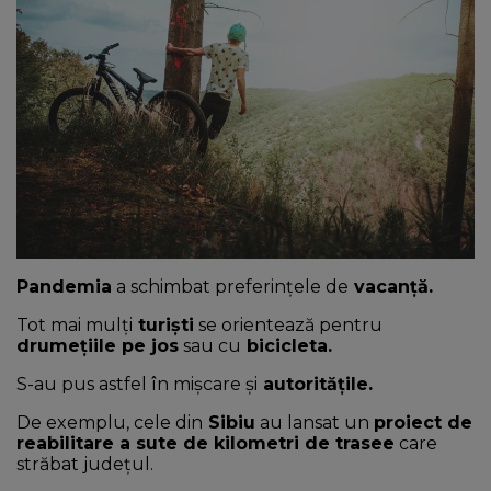
NEWS
CONTUL MEU
Pandemia
a schimbat preferințele de
vacanță.
Tot mai mulți
turiști
se orientează pentru
drumețiile pe jos
sau cu
bicicleta.
S-au pus astfel în mișcare și
autoritățile.
De exemplu, cele din
Sibiu
au lansat un
proiect de
reabilitare a sute de kilometri de trasee
care
străbat județul.