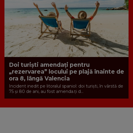
Doi turiști amendați pentru
„rezervarea” locului pe plajă înainte de
ora 8, lângă Valencia
Incident inedit pe litoralul spaniol: doi turiști, în vârstă de
75 și 80 de ani, au fost amenda.ți d...