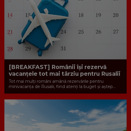
[BREAKFAST] Românii își rezervă
vacanțele tot mai târziu pentru Rusalii
Tot mai mulți români amână rezervările pentru
minivacanța de Rusalii, fiind atenți la buget și aștep...