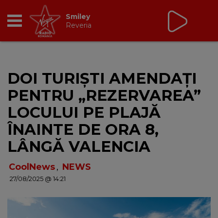
Virgin Radio Drive Time
cu Silviu Andrei
16:00 - 19:00
RADIO
DOI TURIȘTI AMENDAȚI
BREAKFAST
PENTRU „REZERVAREA”
TIC TALK
LOCULUI PE PLAJĂ
ÎNAINTE DE ORA 8,
CÂȘTIGĂ
LÂNGĂ VALENCIA
HOT 30
CoolNews
,
NEWS
27/08/2025 @ 14:21
DANCEFLOOR CHART
RADIO ACADEMY