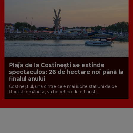
Plaja de la Costinești se extinde
spectaculos: 26 de hectare noi până la
finalul anului
Costineștiul, una dintre cele mai iubite stațiuni de pe
litoralul românesc, va beneficia de o transf...