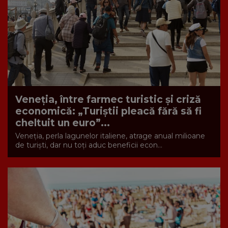
Veneția, între farmec turistic și criză
economică: „Turiștii pleacă fără să fi
cheltuit un euro”...
Veneția, perla lagunelor italiene, atrage anual milioane
de turiști, dar nu toți aduc beneficii econ...