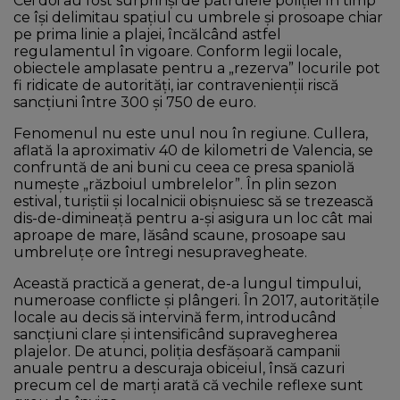
Cei doi au fost surprinși de patrulele poliției în timp
ce își delimitau spațiul cu umbrele și prosoape chiar
pe prima linie a plajei, încălcând astfel
regulamentul în vigoare. Conform legii locale,
obiectele amplasate pentru a „rezerva” locurile pot
fi ridicate de autorități, iar contravenienții riscă
sancțiuni între 300 și 750 de euro.
Fenomenul nu este unul nou în regiune. Cullera,
aflată la aproximativ 40 de kilometri de Valencia, se
confruntă de ani buni cu ceea ce presa spaniolă
numește „războiul umbrelelor”. În plin sezon
estival, turiștii și localnicii obișnuiesc să se trezească
dis-de-dimineață pentru a-și asigura un loc cât mai
aproape de mare, lăsând scaune, prosoape sau
umbreluțe ore întregi nesupravegheate.
Această practică a generat, de-a lungul timpului,
numeroase conflicte și plângeri. În 2017, autoritățile
locale au decis să intervină ferm, introducând
sancțiuni clare și intensificând supravegherea
plajelor. De atunci, poliția desfășoară campanii
anuale pentru a descuraja obiceiul, însă cazuri
precum cel de marți arată că vechile reflexe sunt