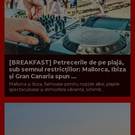
[BREAKFAST] Petrecerile de pe plajă,
sub semnul restricțiilor: Mallorca, Ibiza
și Gran Canaria spun ...
Mallorca și Ibiza, faimoase pentru nopțile albe, plajele
spectaculoase și atmosfera vibrantă, schimb...