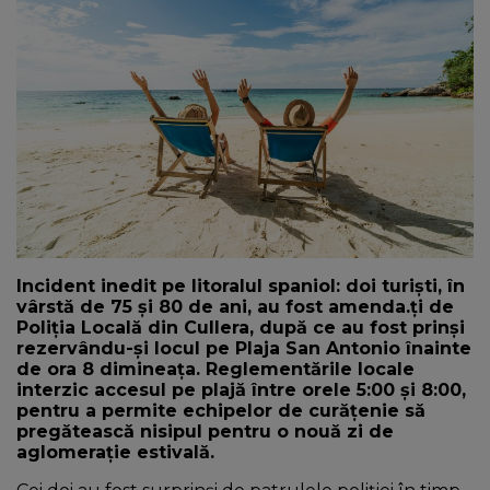
NEWS
CONTUL MEU
Incident inedit pe litoralul spaniol: doi turiști, în
vârstă de 75 și 80 de ani, au fost amenda.ți de
Poliția Locală din Cullera, după ce au fost prinși
rezervându-și locul pe Plaja San Antonio înainte
de ora 8 dimineața. Reglementările locale
interzic accesul pe plajă între orele 5:00 și 8:00,
pentru a permite echipelor de curățenie să
pregătească nisipul pentru o nouă zi de
aglomerație estivală.