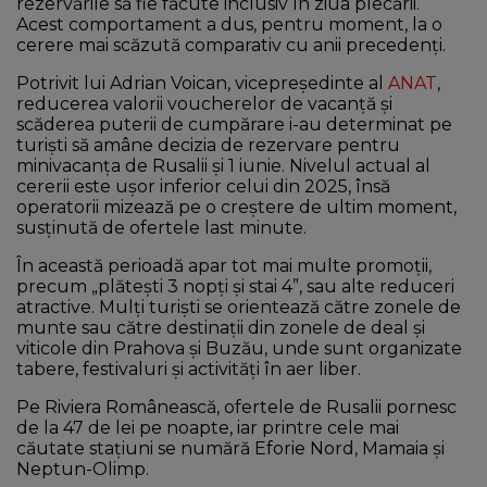
rezervările să fie făcute inclusiv în ziua plecării.
Acest comportament a dus, pentru moment, la o
cerere mai scăzută comparativ cu anii precedenți.
Potrivit lui Adrian Voican, vicepreședinte al
ANAT
,
reducerea valorii voucherelor de vacanță și
scăderea puterii de cumpărare i-au determinat pe
turiști să amâne decizia de rezervare pentru
minivacanța de Rusalii și 1 iunie. Nivelul actual al
cererii este ușor inferior celui din 2025, însă
operatorii mizează pe o creștere de ultim moment,
susținută de ofertele last minute.
În această perioadă apar tot mai multe promoții,
precum „plătești 3 nopți și stai 4”, sau alte reduceri
atractive. Mulți turiști se orientează către zonele de
munte sau către destinații din zonele de deal și
viticole din
Prahova
și
Buzău
, unde sunt organizate
tabere, festivaluri și activități în aer liber.
Pe
Riviera Românească
, ofertele de Rusalii pornesc
de la 47 de lei pe noapte, iar printre cele mai
căutate stațiuni se numără
Eforie Nord
,
Mamaia
și
Neptun-Olimp
.