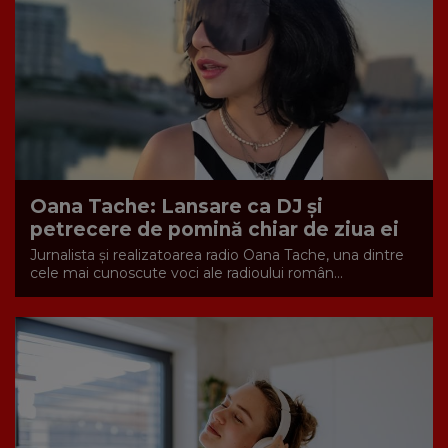
Oana Tache: Lansare ca DJ și
petrecere de pomină chiar de ziua ei
Jurnalista și realizatoarea radio Oana Tache, una dintre
cele mai cunoscute voci ale radioului român...