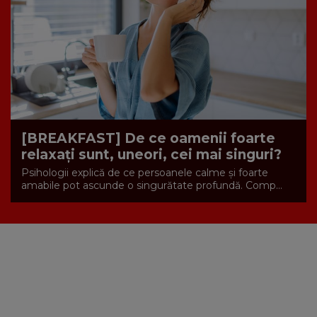
[BREAKFAST] De ce oamenii foarte
relaxați sunt, uneori, cei mai singuri?
Psihologii explică de ce persoanele calme și foarte
amabile pot ascunde o singurătate profundă. Comp...