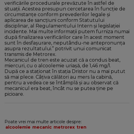
verificările procedurale prevăzute în astfel de
situaţii. Acestea presupun cercetarea în funcţie de
circumstanţe conform prevederilor legale şi
aplicarea de sancţiuni conform Statutului
disciplinar, al Regulamentului Intern şi legislaţiei
incidente. Mai multe informaţii putem furniza numai
după finalizarea verificărilor care în acest moment
sunt în desfaşurare, neputându-ne antepronunţa
asupra rezultatului.” potrivit unui comunicat
transmis de Metrorex.
Mecanicul de tren este acuzat că a condus beat,
miercuri, cu o alcoolemie uriaşă, de 1,46 mg/l.
După ce a staţionat în staţia Dristor nu a mai putut
să mai plece. Câţiva călători au mers la cabină,
pentru a vedea ce se întâmplă și au observat că
mecanicul era beat, încât nu se putea ţine pe
picioare.
Poate vrei mai multe articole despre:
alcoolemie
mecanic
metrorex
tren