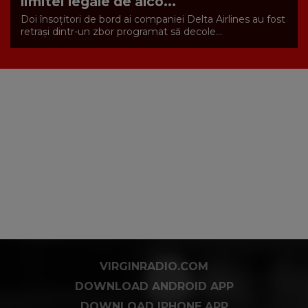
limitei legale de alco...
Doi însoțitori de bord ai companiei Delta Airlines au fost
retrași dintr-un zbor programat să decole...
VIRGINRADIO.COM
DOWNLOAD ANDROID APP
DOWNLOAD IPHONE APP