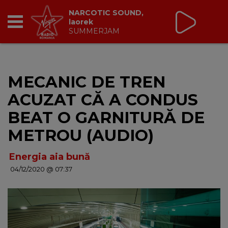
Non Stop Virgin
cu Virgin Radio Romania
24/24
RADIO
MECANIC DE TREN
BREAKFAST
ACUZAT CĂ A CONDUS
TIC TALK
BEAT O GARNITURĂ DE
METROU (AUDIO)
CÂȘTIGĂ
Energia aia bună
HOT 30
04/12/2020 @ 07:37
DANCEFLOOR CHART
RADIO ACADEMY