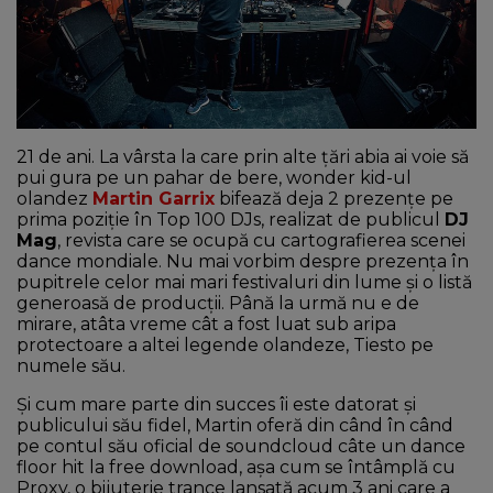
NEWS
CONTUL MEU
21 de ani. La vârsta la care prin alte țări abia ai voie să
pui gura pe un pahar de bere, wonder kid-ul
olandez
Martin Garrix
bifează deja 2 prezențe pe
prima poziție în Top 100 DJs, realizat de publicul
DJ
Mag
, revista care se ocupă cu cartografierea scenei
dance mondiale. Nu mai vorbim despre prezența în
pupitrele celor mai mari festivaluri din lume și o listă
generoasă de producții. Până la urmă nu e de
mirare, atâta vreme cât a fost luat sub aripa
protectoare a altei legende olandeze, Tiesto pe
numele său.
Și cum mare parte din succes îi este datorat și
publicului său fidel, Martin oferă din când în când
pe contul său oficial de soundcloud câte un dance
floor hit la free download, așa cum se întâmplă cu
Proxy, o bijuterie trance lansată acum 3 ani care a