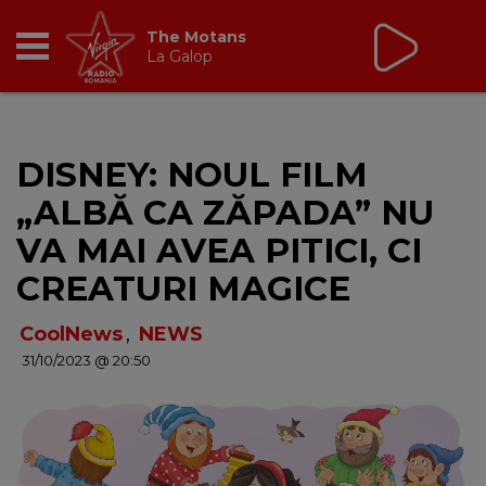
Virgin Radio Breakfast
cu Oana Paraschiv și
Andreas Petrescu
06:30 - 10:00
RADIO
DISNEY: NOUL FILM
BREAKFAST
„ALBĂ CA ZĂPADA” NU
TIC TALK
VA MAI AVEA PITICI, CI
CREATURI MAGICE
CÂȘTIGĂ
CoolNews
,
NEWS
HOT 30
31/10/2023 @ 20:50
DANCEFLOOR CHART
RADIO ACADEMY