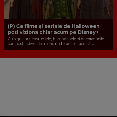
(P) Ce filme și seriale de Halloween
poți viziona chiar acum pe Disney+
Cu siguranță costumele, bomboanele și decorațiunile
sunt distractive, dar nimic nu te poate face să ...