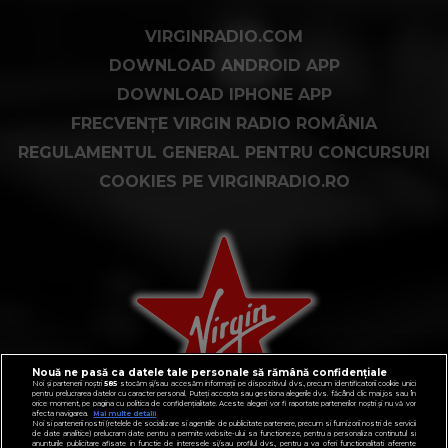
VIRGINRADIO.COM
DOWNLOAD ANDROID APP
DOWNLOAD IPHONE APP
FRECVENȚE VIRGIN RADIO ROMÂNIA
REGULAMENTUL GENERAL PENTRU CONCURSURI
COOKIES PE VIRGINRADIO.RO
Nouă ne pasă ca datele tale personale să rămână confidențiale
Noi și partenerii noștri
585
stocăm și/sau accesăm informații pe dispozitivul dvs., precum identificatorii cookie unici
pentru prelucrarea datelor cu caracter personal. Puteți accepta sau gestiona alegerile dvs. făcând clic mai jos sau în
orice moment, pe pagina cu politica de confidențialitate. Aceste alegeri vor fi raportate partenerilor noștri și nu vă vor
afecta navigarea.
Mai multe detalii
Noi si partenerii nostri (retelele de socializare si agentiile de publicitate partenere, precum si furnizorii nostri de servicii
de date analitice) prelucram date pentru a permite website-ului sa functioneze, pentru a personaliza continutul si
anunturile publicitare afisate in functie de interesele si/sau profilul dvs., pentru a va oferi functionalitati aferente