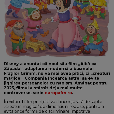
NEWS
CONTUL MEU
Disney a anunțat că noul său film „Albă ca
Zăpada”, adaptarea modernă a basmului
Fraţilor Grimm, nu va mai avea pitici, ci „creaturi
magice”. Compania încearcă astfel să evite
jignirea persoanelor cu nanism. Amânat pentru
2025, filmul a stârnit deja mai multe
controverse, scrie
europafm.ro
.
În viitorul film prinţesa va fi înconjurată de şapte
„creaturi magice” de dimensiuni reduse, pentru a
evita orice formă de discriminare împotriva