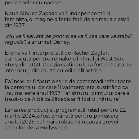
persoanelor cu nanism.
Noua Albă ca Zăpada va fi independentă şi
feministă, o imagine diferită față de animația clasică
din 1937.
„Nu va fi salvată de prinţ şi ea va fi cea care va stabili
regulile”
, a anunțat Disney.
Eroina va fi interpretată de Rachel Zegler,
cunoscută pentru remake-ul filmului West Side
Story, din 2021. Decizia castingului a fost criticată de
internauți, din cauza culorii pielii actriței.
Ea însăși ar fi făcut o serie de comentarii referitoare
la personajul pe care îl va interpreta, susținând că
„nu mai este anul 1937”, iar sărutul prinţului care a
trezit-o pe Albă ca Zăpada ar fi fost o „hărţuire”.
Lansarea producției, programată inițial pentru 22
martie 2024, a fost amânată pentru primăvara
anului 2025, cel mai probabil din cauza grevei
actorilor de la Hollywood.