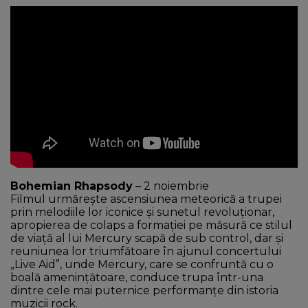
Bohemian Rhapsody
– 2 noiembrie
Filmul urmărește ascensiunea meteorică a trupei
prin melodiile lor iconice și sunetul revoluționar,
apropierea de colaps a formației pe măsură ce stilul
de viață al lui Mercury scapă de sub control, dar și
reuniunea lor triumfătoare în ajunul concertului
„Live Aid”, unde Mercury, care se confruntă cu o
boală amenințătoare, conduce trupa într-una
dintre cele mai puternice performanțe din istoria
muzicii rock.