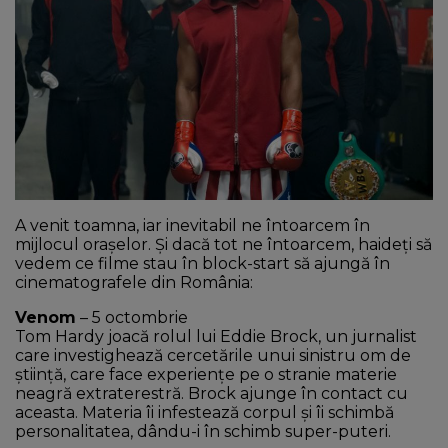
NEWS
CONTUL MEU
A venit toamna, iar inevitabil ne întoarcem în
mijlocul orașelor. Și dacă tot ne întoarcem, haideți să
vedem ce filme stau în block-start să ajungă în
cinematografele din România:
Venom
– 5 octombrie
Tom Hardy joacă rolul lui Eddie Brock, un jurnalist
care investighează cercetările unui sinistru om de
știință, care face experiențe pe o stranie materie
neagră extraterestră. Brock ajunge în contact cu
aceasta. Materia îi infestează corpul și îi schimbă
personalitatea, dându-i în schimb super-puteri.