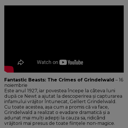
Fantastic Beasts: The Crimes of Grindelwald
– 16
noiembrie
Este anul 1927, iar povestea începe la câteva luni
după ce Newt a ajutat la descoperirea și capturarea
infamului vrăjitor întunecat, Gellert Grindelwald.
Cu toate acestea, așa cum a promis că va face,
Grindelwald a realizat o evadare dramatică și a
adunat mai mulți adepți la cauza sa, ridicând
vrăjitorii mai presus de toate ființele non-magice.