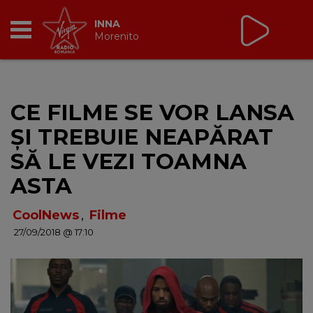
INNA
Morenito
RADIO
CE FILME SE VOR LANSA
BREAKFAST
ȘI TREBUIE NEAPĂRAT
TIC TALK
SĂ LE VEZI TOAMNA
ASTA
CÂȘTIGĂ
CoolNews
,
Filme
HOT 30
27/09/2018 @ 17:10
DANCEFLOOR CHART
RADIO ACADEMY