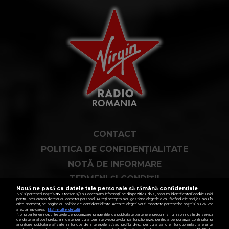
CONTACT
POLITICA DE CONFIDENȚIALITATE
NOTĂ DE INFORMARE
TERMENI ȘI CONDIȚII
Nouă ne pasă ca datele tale personale să rămână confidențiale
COD DEONTOLOGIC
Noi și partenerii noștri
585
stocăm și/sau accesăm informații pe dispozitivul dvs., precum identificatorii cookie unici
pentru prelucrarea datelor cu caracter personal. Puteți accepta sau gestiona alegerile dvs. făcând clic mai jos sau în
orice moment, pe pagina cu politica de confidențialitate. Aceste alegeri vor fi raportate partenerilor noștri și nu vă vor
PUBLICITATE PRIN RRM
afecta navigarea.
Mai multe detalii
Noi si partenerii nostri (retelele de socializare si agentiile de publicitate partenere, precum si furnizorii nostri de servicii
de date analitice) prelucram date pentru a permite website-ului sa functioneze, pentru a personaliza continutul si
FAQ
anunturile publicitare afisate in functie de interesele si/sau profilul dvs., pentru a va oferi functionalitati aferente