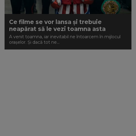
Ce filme se vor lansa și trebuie
neapărat să le vezi toamna asta
A venit toamna, iar inevitabil ne întoarcem în mijlocul
orașelor. Și dacă tot ne...