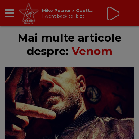
Mike Posner x Guetta
I went back to Ibiza
RADIO
Mai multe articole
despre:
Venom
BREAKFAST
TIC TALK
CÂȘTIGĂ
HOT 30
DANCEFLOOR CHART
RADIO ACADEMY