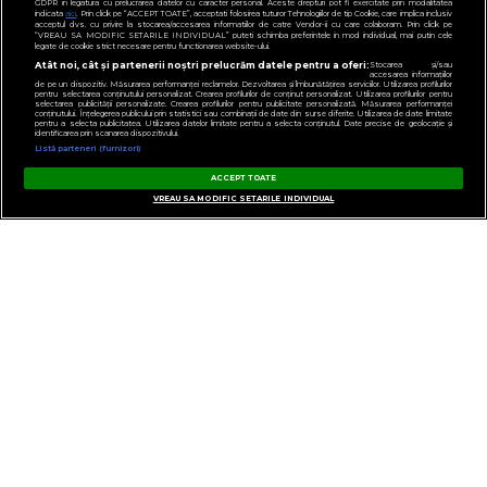
GDPR in legatura cu prelucrarea datelor cu caracter personal. Aceste drepturi pot fi exercitate prin modalitatea
indicata
aici
. Prin click pe “ACCEPT TOATE”, acceptati folosirea tuturor Tehnologiilor de tip Cookie, care implica inclusiv
acceptul dvs. cu privire la stocarea/accesarea informatiilor de catre Vendor-ii cu care colaboram. Prin click pe
“VREAU SA MODIFIC SETARILE INDIVIDUAL” puteti schimba preferintele in mod individual, mai putin cele
legate de cookie strict necesare pentru functionarea website-ului.
Atât noi, cât și partenerii noștri prelucrăm datele pentru a oferi:
Stocarea și/sau
accesarea informațiilor
de pe un dispozitiv. Măsurarea performanței reclamelor. Dezvoltarea și îmbunătățirea serviciilor. Utilizarea profilurilor
pentru selectarea conținutului personalizat. Crearea profilurilor de conținut personalizat. Utilizarea profilurilor pentru
selectarea publicității personalizate. Crearea profilurilor pentru publicitate personalizată. Măsurarea performanței
conținutului. Înțelegerea publicului prin statistici sau combinații de date din surse diferite. Utilizarea de date limitate
pentru a selecta publicitatea. Utilizarea datelor limitate pentru a selecta conținutul. Date precise de geolocație și
identificarea prin scanarea dispozitivului.
Listă parteneri (furnizori)
ACCEPT TOATE
VREAU SA MODIFIC SETARILE INDIVIDUAL
GESTIONAȚI PREFERINȚELE
CONTACT
POLITICA DE CONFIDENȚIALITATE
NOTĂ DE INFORMARE
TERMENI ȘI CONDIȚII
COD DEONTOLOGIC
PUBLICITATE PRIN RRM