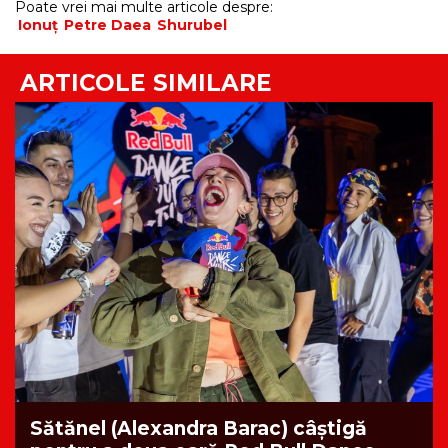
Poate vrei mai multe articole despre:
Ionuț
Petre Daea
Shurubel
ARTICOLE SIMILARE
Sătănel (Alexandra Barac) câștigă