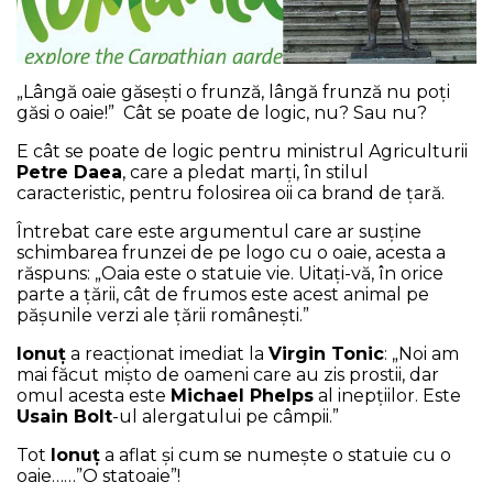
NEWS
„Lângă oaie găsești o frunză, lângă frunză nu poți
CONTUL MEU
găsi o oaie!” Cât se poate de logic, nu? Sau nu?
E cât se poate de logic pentru ministrul Agriculturii
Petre Daea
, care a pledat marți, în stilul
caracteristic, pentru folosirea oii ca brand de țară.
Întrebat care este argumentul care ar susține
schimbarea frunzei de pe logo cu o oaie, acesta a
răspuns: „Oaia este o statuie vie. Uitați-vă, în orice
parte a țării, cât de frumos este acest animal pe
pășunile verzi ale țării românești.”
Ionuț
a reacționat imediat la
Virgin Tonic
: „Noi am
mai făcut mișto de oameni care au zis prostii, dar
omul acesta este
Michael Phelps
al inepțiilor. Este
Usain Bolt
-ul alergatului pe câmpii.”
Tot
Ionuț
a aflat și cum se numește o statuie cu o
oaie……”O statoaie”!