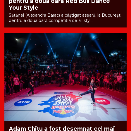
pentru a doua oară Red Bull Dance
Your Style
Sătănel (Alexandra Barac) a câştigat aseară, la Bucureşti,
pentru a doua oară competiţia de all styl...
Adam Chițu a fost desemnat cel mai