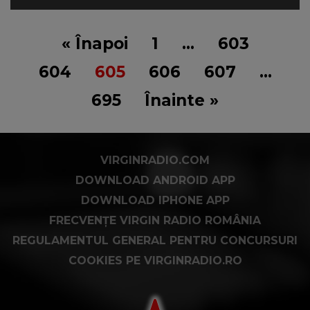
« Înapoi
1
…
603
604
605
606
607
…
695
Înainte »
VIRGINRADIO.COM
DOWNLOAD ANDROID APP
DOWNLOAD IPHONE APP
FRECVENȚE VIRGIN RADIO ROMÂNIA
REGULAMENTUL GENERAL PENTRU CONCURSURI
COOKIES PE VIRGINRADIO.RO