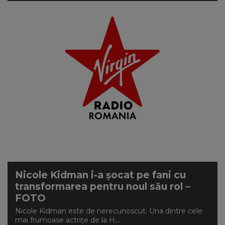
Nicole Kidman i-a șocat pe fani cu
transformarea pentru noul său rol –
FOTO
Nicole Kidman este de nerecunoscut. Una dintre cele
mai frumoase actrițe de la H...