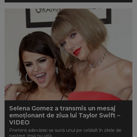
Selena Gomez a transmis un mesaj
emoționant de ziua lui Taylor Swift –
VIDEO
Prietenii adevărați se sună unul pe celălalt în zilele de
naștere, însă nu uită ...