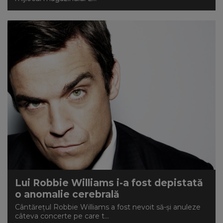
Lui Robbie Williams i-a fost depistată
o anomalie cerebrală
Cântărețul Robbie Williams a fost nevoit să-și anuleze
câteva concerte pe care t...