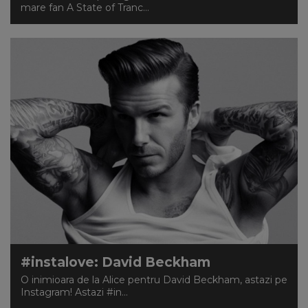
mare fan A State of Tranc...
#instalove: David Beckham
O inimioara de la Alice pentru David Beckham, astazi pe
Instagram! Astazi #in...