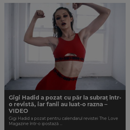
Gigi Hadid a pozat cu păr la subraț într-
o revistă, iar fanii au luat-o razna –
VIDEO
Gigi Hadid a pozat pentru calendarul revistei The Love
Magazine într-o ipostază ...