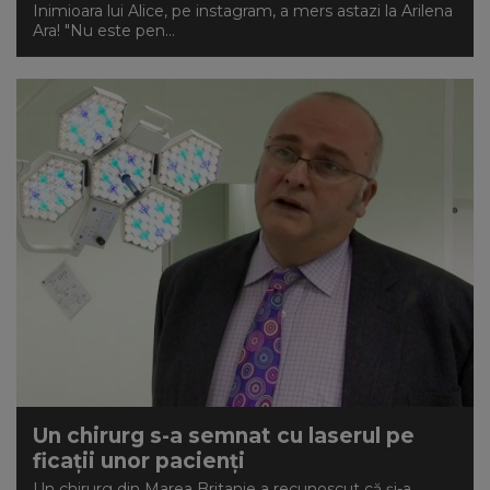
Inimioara lui Alice, pe instagram, a mers astazi la Arilena
Ara! "Nu este pen...
Un chirurg s-a semnat cu laserul pe
ficații unor pacienți
Un chirurg din Marea Britanie a recunoscut că și-a