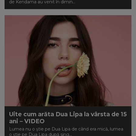
de Kendama au venit în dimin...
Uite cum arăta Dua Lipa la vârsta de 15
ani – VIDEO
Lumea nu o știe pe Dua Lipa de când era mică, lumea
o știe pe Dua Lipa după sing...