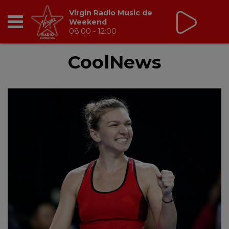
Virgin Radio Music de
Weekend
08:00 - 12:00
RADIO
CoolNews
BREAKFAST
TIC TALK
CÂȘTIGĂ
HOT 30
DANCEFLOOR CHART
RADIO ACADEMY