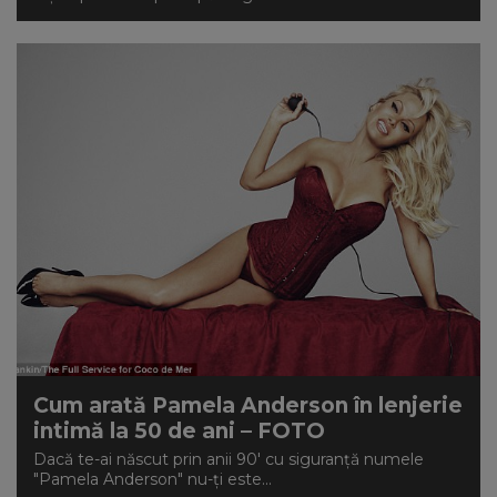
Cum arată Pamela Anderson în lenjerie
intimă la 50 de ani – FOTO
Dacă te-ai născut prin anii 90' cu siguranță numele
"Pamela Anderson" nu-ți este...