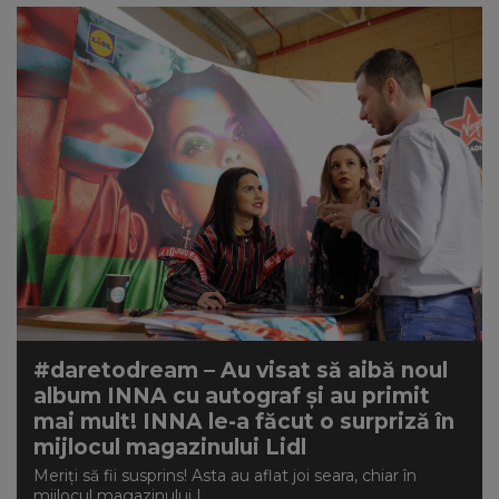
#daretodream – Au visat să aibă noul
album INNA cu autograf și au primit
mai mult! INNA le-a făcut o surpriză în
mijlocul magazinului Lidl
Meriți să fii susprins! Asta au aflat joi seara, chiar în
mijlocul magazinului L...