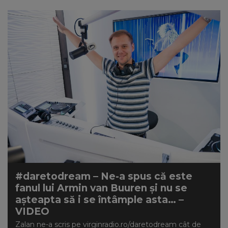
#daretodream – Ne-a spus că este
fanul lui Armin van Buuren și nu se
așteapta să i se întâmple asta… –
VIDEO
Zalan ne-a scris pe virginradio.ro/daretodream cât de