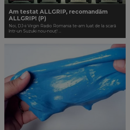
Am testat ALLGRIP, recomandăm
ALLGRIP! (P)
Noi, DJ-ii Virgin Radio Romania te-am luat de la scară
într-un Suzuki nou-nouț! ...