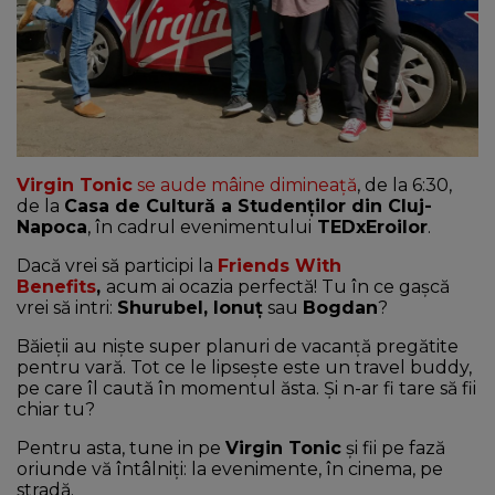
NEWS
CONTUL MEU
Virgin Tonic
se aude mâine dimineață
, de la 6:30,
de la
Casa de Cultură a Studenților din Cluj-
Napoca
, în cadrul evenimentului
TEDxEroilor
.
Dacă vrei să participi la
Friends With
Benefits
,
acum ai ocazia perfectă! Tu în ce gașcă
vrei să intri:
Shurubel, Ionuț
sau
Bogdan
?
Băieții
au niște super planuri de vacanță pregătite
pentru vară. Tot ce le lipsește este un travel buddy,
pe care îl caută în momentul ăsta. Și n-ar fi tare să fii
chiar tu?
Pentru asta, tune in pe
Virgin Tonic
și fii pe fază
oriunde vă întâlniți: la evenimente, în cinema, pe
stradă.