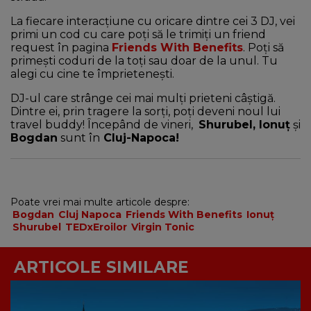
La fiecare interacțiune cu oricare dintre cei 3 DJ, vei
primi un cod cu care poți să le trimiți un friend
request în pagina
Friends With Benefits
. Poți să
primești coduri de la toți sau doar de la unul. Tu
alegi cu cine te împrietenești.
DJ-ul care strânge cei mai mulți prieteni câștigă.
Dintre ei, prin tragere la sorți, poți deveni noul lui
travel buddy! Începând de vineri,
Shurubel, Ionuț
și
Bogdan
sunt în
Cluj-Napoca!
Poate vrei mai multe articole despre:
Bogdan
Cluj Napoca
Friends With Benefits
Ionuț
Shurubel
TEDxEroilor
Virgin Tonic
ARTICOLE SIMILARE