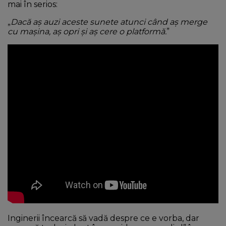
mai în serios:
„
Dacă aș auzi aceste sunete atunci când aș merge
cu mașina, aș opri și aș cere o platformă.
”
Inginerii încearcă să vadă despre ce e vorba, dar