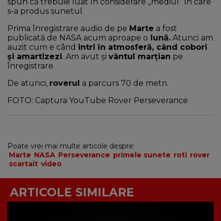
spun că trebuie luat în considerare „mediul” în care
s-a produs sunetul.
Prima înregistrare audio de pe
Marte
a fost
publicată de NASA acum aproape o
lună.
Atunci am
auzit cum e când
intri în atmosferă, când cobori
și amartizezi
. Am avut și
vântul marțian
pe
înregistrare.
De atunci,
roverul
a parcurs 70 de metri.
FOTO: Captura YouTube Rover Perseverance
Poate vrei mai multe articole despre:
Marte
NASA
Perseverance
primele sunete
roti
rover
scartait
video
ARTICOLE SIMILARE