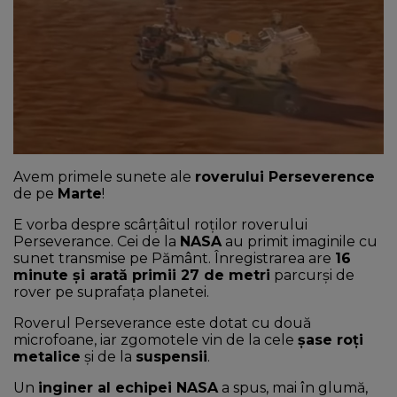
NEWS
CONTUL MEU
Avem primele sunete ale
roverului Perseverence
de pe
Marte
!
E vorba despre scârțâitul roților roverului
Perseverance. Cei de la
NASA
au primit imaginile cu
sunet transmise pe Pământ. Înregistrarea are
16
minute și arată primii 27 de metri
parcurși de
rover pe suprafața planetei.
Roverul Perseverance este dotat cu două
microfoane, iar zgomotele vin de la cele
șase roți
metalice
și de la
suspensii
.
Un
inginer al echipei NASA
a spus, mai în glumă,