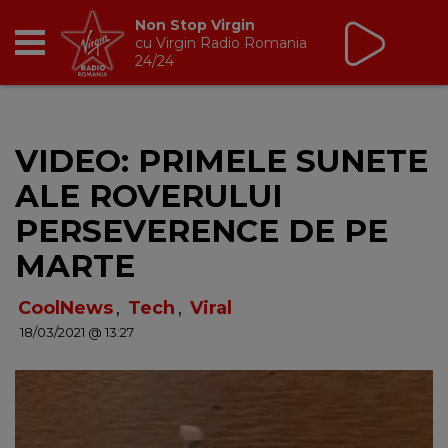
Non Stop Virgin
cu Virgin Radio Romania
24/24
RADIO
VIDEO: PRIMELE SUNETE
BREAKFAST
ALE ROVERULUI
TIC TALK
PERSEVERENCE DE PE
MARTE
CÂȘTIGĂ
CoolNews
,
Tech
,
Viral
HOT 30
18/03/2021 @ 13:27
DANCEFLOOR CHART
RADIO ACADEMY