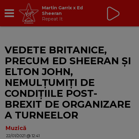
Virgin Radio Fix Ce
Trebuie
cu Valeriu Șerban
13:00 - 16:00
RADIO
VEDETE BRITANICE,
BREAKFAST
PRECUM ED SHEERAN ŞI
TIC TALK
ELTON JOHN,
NEMULȚUMIȚI DE
CÂȘTIGĂ
CONDIȚIILE POST-
HOT 30
BREXIT DE ORGANIZARE
A TURNEELOR
DANCEFLOOR CHART
Muzică
RADIO ACADEMY
22/01/2021 @ 12:41