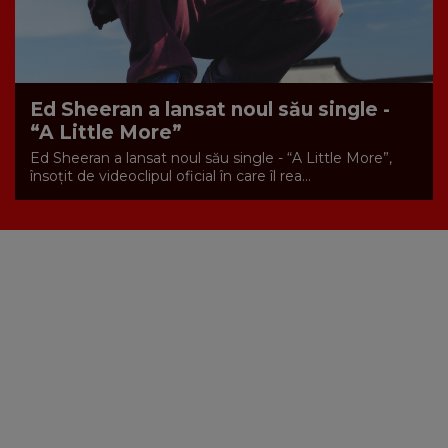
Ed Sheeran a lansat noul său single -
“A Little More”
Ed Sheeran a lansat noul său single - “A Little More”,
însoțit de videoclipul oficial în care îl rea...