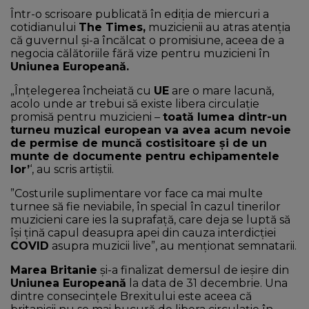
Într-o scrisoare publicată în ediţia de miercuri a
cotidianului
The Times,
muzicienii au atras atenţia
că guvernul şi-a încălcat o promisiune, aceea de a
negocia călătoriile fără vize pentru muzicieni în
Uniunea Europeană.
„Înţelegerea încheiată cu
UE
are o mare lacună,
acolo unde ar trebui să existe libera circulaţie
promisă pentru muzicieni –
toată lumea dintr-un
turneu muzical european va avea acum nevoie
de permise de muncă costisitoare şi de un
munte de documente pentru echipamentele
lor’
‘, au scris artiştii.
”Costurile suplimentare vor face ca mai multe
turnee să fie neviabile, în special în cazul tinerilor
muzicieni care ies la suprafaţă, care deja se luptă să
îşi ţină capul deasupra apei din cauza interdicţiei
COVID
asupra muzicii live”, au menţionat semnatarii.
Marea Britanie
şi-a finalizat demersul de ieşire din
Uniunea Europeană
la data de 31 decembrie. Una
dintre consecinţele Brexitului este aceea că