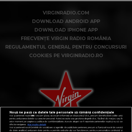
VIRGINRADIO.COM
DOWNLOAD ANDROID APP
DOWNLOAD IPHONE APP
FRECVENȚE VIRGIN RADIO ROMÂNIA
REGULAMENTUL GENERAL PENTRU CONCURSURI
COOKIES PE VIRGINRADIO.RO
Nouă ne pasă ca datele tale personale să rămână confidențiale
Noi și partenerii noștri
585
stocăm și/sau accesăm informații pe dispozitivul dvs., precum identificatorii cookie unici
pentru prelucrarea datelor cu caracter personal. Puteți accepta sau gestiona alegerile dvs. făcând clic mai jos sau în
orice moment, pe pagina cu politica de confidențialitate. Aceste alegeri vor fi raportate partenerilor noștri și nu vă vor
afecta navigarea.
Mai multe detalii
Noi si partenerii nostri (retelele de socializare si agentiile de publicitate partenere, precum si furnizorii nostri de servicii
de date analitice) prelucram date pentru a permite website-ului sa functioneze, pentru a personaliza continutul si