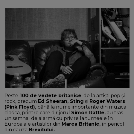
NEWS
CONTUL MEU
Peste
100 de vedete britanice
, de la artişti pop şi
rock, precum
Ed Sheeran, Sting
şi
Roger Waters
(Pink Floyd),
până la nume importante din muzica
clasică, printre care dirijorul
Simon Rattle,
au tras
un semnal de alarmă cu privire la turneele în
Europa ale artiştilor din
Marea Britanie,
în pericol
din cauza
Brexitului.