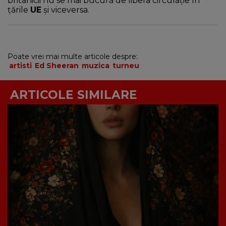
britanicii nu se mai bucură de libera circulaţie în
ţările
UE
şi viceversa.
Poate vrei mai multe articole despre:
artisti
Ed Sheeran
muzica
turneu
ARTICOLE SIMILARE