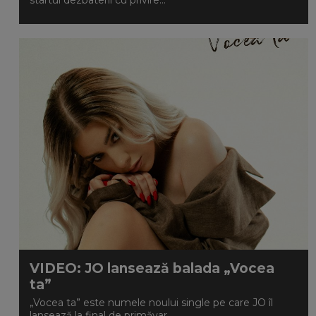
startul dezbaterii cu privire...
VIDEO: JO lansează balada „Vocea
ta”
„Vocea ta” este numele noului single pe care JO îl
lansează la final de primăvar...