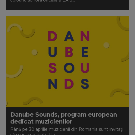
coloana sonoră oficială a EA S...
Danube Sounds, program european
dedicat muzicienilor
Până pe 30 aprilie muzicienii din Romania sunt invitați
să se înscrie gratuit la...