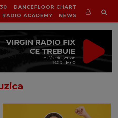
30
DANCEFLOOR CHART
RADIO ACADEMY
NEWS
VIRGIN RADIO FIX
CE TREBUIE
cu Valeriu Șerban
13:00 - 16:00
zica