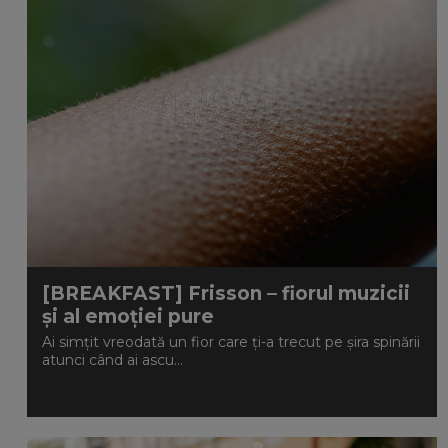
[BREAKFAST] Frisson – fiorul muzicii
și al emoției pure
Ai simțit vreodată un fior care ți-a trecut pe șira spinării
atunci când ai ascu...