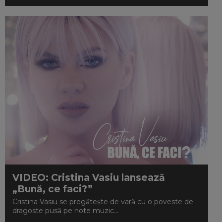
VIDEO: Cristina Vasiu lansează
„Bună, ce faci?”
Cristina Vasiu se pregătește de vară cu o poveste de
dragoste pusă pe note muzic...