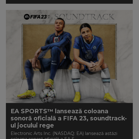
EA SPORTS™ lansează coloana
sonoră oficială a FIFA 23, soundtrack-
ul jocului rege
Electronic Arts Inc. (NASDAQ: EA) lansează astăzi