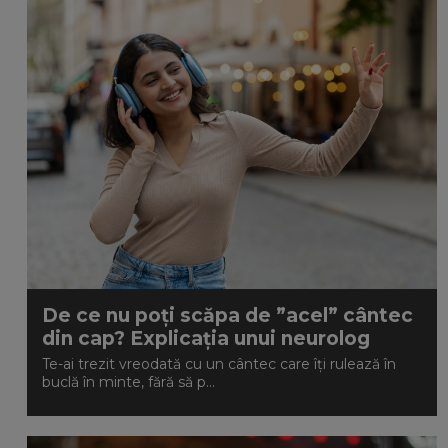
De ce nu poți scăpa de ”acel” cântec
din cap? Explicația unui neurolog
Te-ai trezit vreodată cu un cântec care îți rulează în
buclă în minte, fără să p...