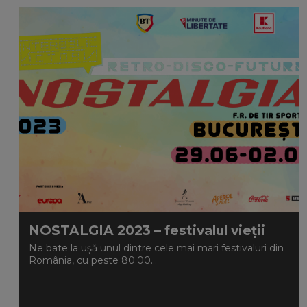
NOSTALGIA 2023 – festivalul vieții
Ne bate la ușă unul dintre cele mai mari festivaluri din
România, cu peste 80.00...