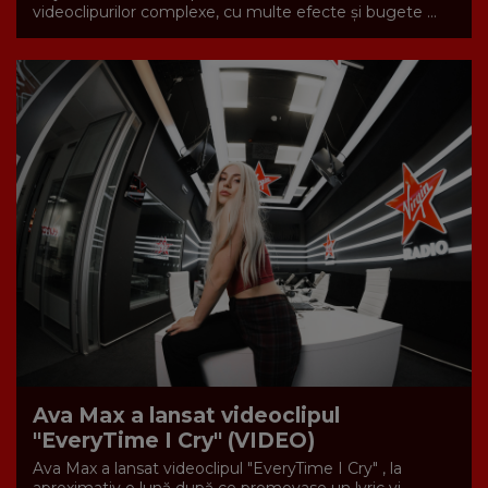
videoclipurilor complexe, cu multe efecte și bugete ...
Ava Max a lansat videoclipul
"EveryTime I Cry" (VIDEO)
Ava Max a lansat videoclipul "EveryTime I Cry" , la
aproximativ o lună după ce promovase un lyric vi...