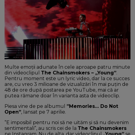
NEWS
CONTUL MEU
Multe emoții adunate în cele aproape patru minute
din videoclipul
The Chainsmokers – „Young”
.
Pentru moment este un lyric video, dar la ce succes
are, cu vreo 3 milioane de vizualizări în mai puțin de
48 de ore după postarea pe YouTube, mai că ar
putea rămane doar în varianta asta de videoclip.
Piesa vine de pe albumul
”Memories… Do Not
Open”
, lansat pe 7 aprilie.
”E imposibil pentru noi să ne uităm și să nu devenim
sentimentali”, au scris cei de la
The Chainsmokers
pe Instagram. Nu de alta, dar videoclipul
„Young”
se