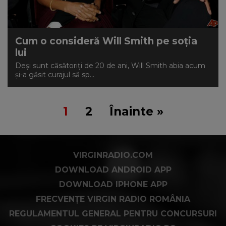
Cum o consideră Will Smith pe soția
lui
Deși sunt căsătoriți de 20 de ani, Will Smith abia acum
și-a găsit curajul să sp...
1
2
Înainte »
VIRGINRADIO.COM
DOWNLOAD ANDROID APP
DOWNLOAD IPHONE APP
FRECVENȚE VIRGIN RADIO ROMÂNIA
REGULAMENTUL GENERAL PENTRU CONCURSURI