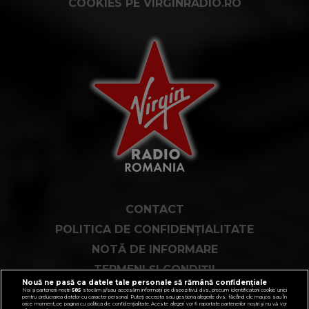
COOKIES PE VIRGINRADIO.RO
CONTACT
POLITICA DE CONFIDENȚIALITATE
NOTĂ DE INFORMARE
TERMENI ȘI CONDIȚII
Nouă ne pasă ca datele tale personale să rămână confidențiale
COD DEONTOLOGIC
Noi și partenerii noștri
585
stocăm și/sau accesăm informații pe dispozitivul dvs., precum identificatorii cookie unici
pentru prelucrarea datelor cu caracter personal. Puteți accepta sau gestiona alegerile dvs. făcând clic mai jos sau în
orice moment, pe pagina cu politica de confidențialitate. Aceste alegeri vor fi raportate partenerilor noștri și nu vă vor