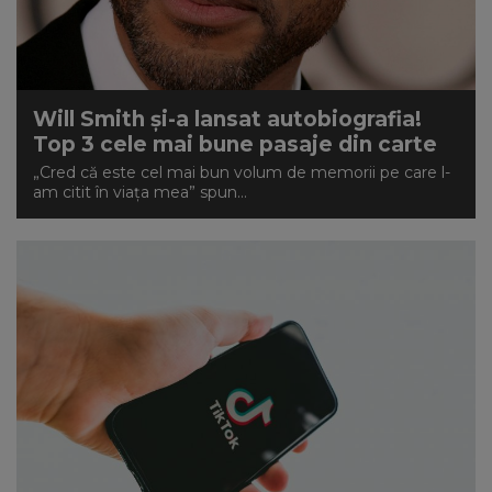
Will Smith și-a lansat autobiografia!
Top 3 cele mai bune pasaje din carte
„Cred că este cel mai bun volum de memorii pe care l-
am citit în viața mea” spun...