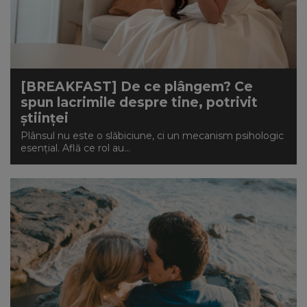
[BREAKFAST] De ce plângem? Ce
spun lacrimile despre tine, potrivit
științei
Plânsul nu este o slăbiciune, ci un mecanism psihologic
esențial. Află ce rol au...