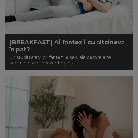
NEWS
CONTUL MEU
[BREAKFAST] Ai fantezii cu altcineva
în pat?
Un studiu arată că fanteziile sexuale despre alte
persoane sunt frecvente și nu ...