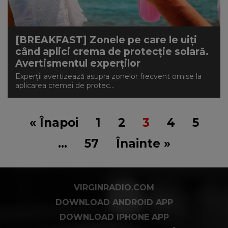
[BREAKFAST] Zonele pe care le uiți
când aplici crema de protecție solară.
Avertismentul experților
Experții avertizează asupra zonelor frecvent omise la
aplicarea cremei de protec...
« Înapoi
1
2
3
4
5
…
57
Înainte »
VIRGINRADIO.COM
DOWNLOAD ANDROID APP
DOWNLOAD IPHONE APP