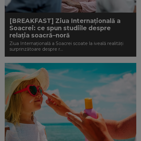
[BREAKFAST] Ziua Internațională a
Soacrei: ce spun studiile despre
relația soacră–noră
Ziua Internațională a Soacrei scoate la iveală realități
surprinzătoare despre r...