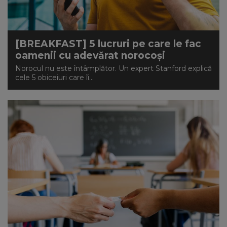
[BREAKFAST] 5 lucruri pe care le fac
oamenii cu adevărat norocoși
Norocul nu este întâmplător. Un expert Stanford explică
cele 5 obiceiuri care îi...