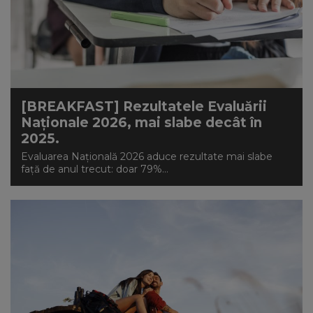
[BREAKFAST] Rezultatele Evaluării
Naționale 2026, mai slabe decât în
2025.
Evaluarea Națională 2026 aduce rezultate mai slabe
față de anul trecut: doar 79%...