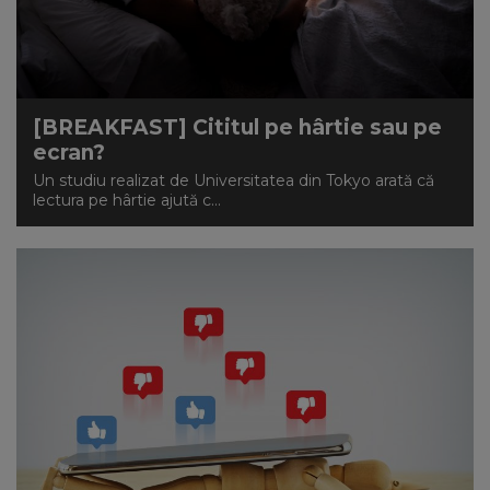
[BREAKFAST] Cititul pe hârtie sau pe
ecran?
Un studiu realizat de Universitatea din Tokyo arată că
lectura pe hârtie ajută c...