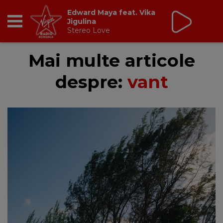
Virgin Radio Music de
Weekend
08:00 - 12:00
RADIO
Mai multe articole
despre:
vant
BREAKFAST
TIC TALK
CÂȘTIGĂ
HOT 30
DANCEFLOOR CHART
RADIO ACADEMY