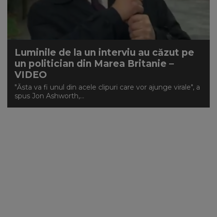
Luminile de la un interviu au căzut pe
un politician din Marea Britanie –
VIDEO
"Ăsta va fi unul din acele clipuri care vor ajunge virale", a
spus Jon Ashworth,...