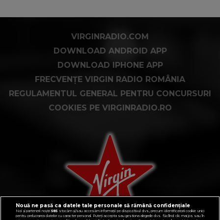
VIRGINRADIO.COM
DOWNLOAD ANDROID APP
DOWNLOAD IPHONE APP
FRECVENȚE VIRGIN RADIO ROMÂNIA
REGULAMENTUL GENERAL PENTRU CONCURSURI
COOKIES PE VIRGINRADIO.RO
Nouă ne pasă ca datele tale personale să rămână confidențiale
Noi și partenerii noștri
585
stocăm și/sau accesăm informații pe dispozitivul dvs., precum identificatorii cookie unici
pentru prelucrarea datelor cu caracter personal. Puteți accepta sau gestiona alegerile dvs. făcând clic mai jos sau în