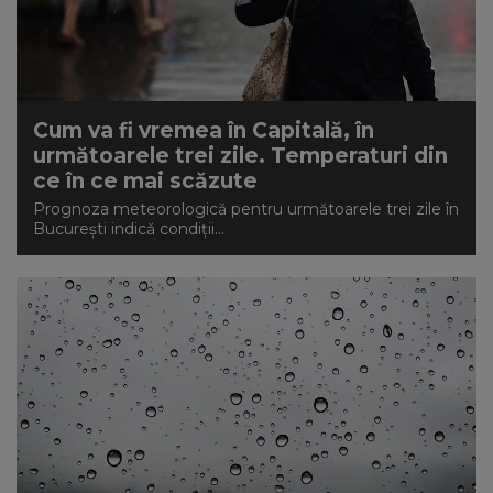
Cum va fi vremea în Capitală, în
următoarele trei zile. Temperaturi din
ce în ce mai scăzute
Prognoza meteorologică pentru următoarele trei zile în
Bucureşti indică condiții...