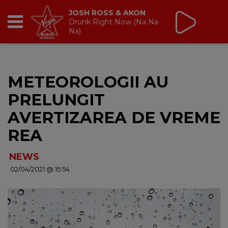
Tic Talk
cu Oana Tache
10:00 - 13:00
RADIO
METEOROLOGII AU
BREAKFAST
PRELUNGIT
TIC TALK
AVERTIZAREA DE VREME
REA
CÂȘTIGĂ
NEWS
HOT 30
02/04/2021 @ 15:54
DANCEFLOOR CHART
RADIO ACADEMY