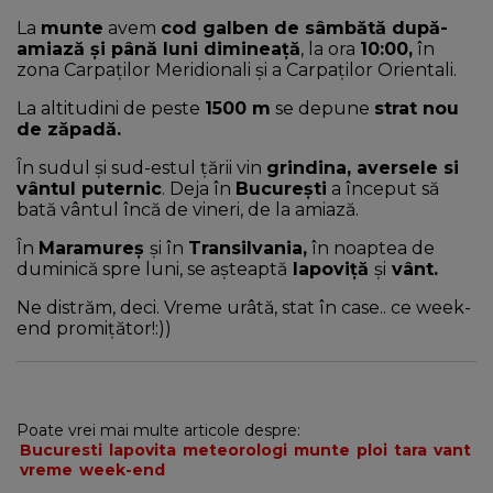
La
munte
avem
cod galben de sâmbătă după-
amiază și până luni dimineață
, la ora
10:00,
în
zona Carpaților Meridionali și a Carpaților Orientali.
La altitudini de peste
1500 m
se depune
strat nou
de zăpadă.
În sudul și sud-estul țării vin
grindina, aversele si
vântul puternic
. Deja în
București
a început să
bată vântul încă de vineri, de la amiază.
În
Maramureș
și în
Transilvania,
în noaptea de
duminică spre luni, se așteaptă
lapoviță
și
vânt.
Ne distrăm, deci. Vreme urâtă, stat în case.. ce week-
end promițător!:))
Poate vrei mai multe articole despre:
Bucuresti
lapovita
meteorologi
munte
ploi
tara
vant
vreme
week-end