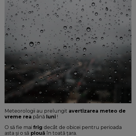
NEWS
CONTUL MEU
Meteorologii au prelungit
avertizarea meteo de
vreme rea
până
luni
!
O să fie mai
frig
decât de obicei pentru perioada
asta și o să
plouă
în toată țara.