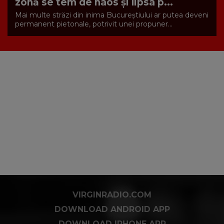
zonă se tem de haos și lipsa p...
Mai multe străzi din inima Bucureștiului ar putea deveni
permanent pietonale, potrivit unei propuner...
VIRGINRADIO.COM
DOWNLOAD ANDROID APP
DOWNLOAD IPHONE APP