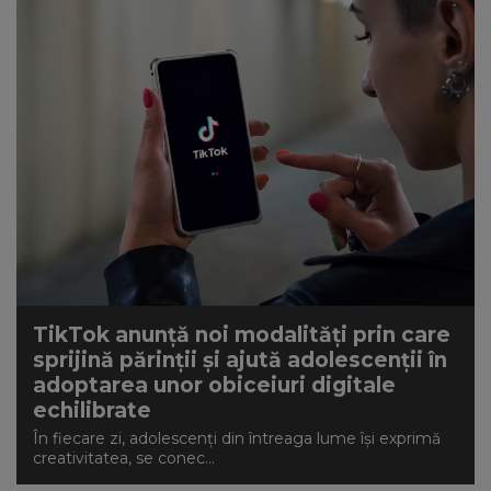
TikTok anunță noi modalități prin care
sprijină părinții și ajută adolescenții în
adoptarea unor obiceiuri digitale
echilibrate
În fiecare zi, adolescenți din întreaga lume își exprimă
creativitatea, se conec...