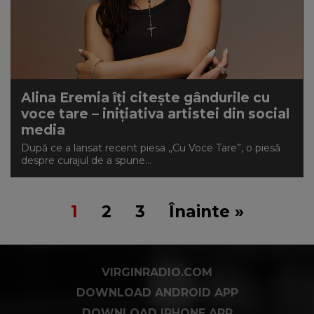
Alina Eremia îți citește gândurile cu
voce tare – inițiativa artistei din social
media
După ce a lansat recent piesa ,,Cu Voce Tare”, o piesă
despre curajul de a spune...
1
2
3
Înainte »
VIRGINRADIO.COM
DOWNLOAD ANDROID APP
DOWNLOAD IPHONE APP