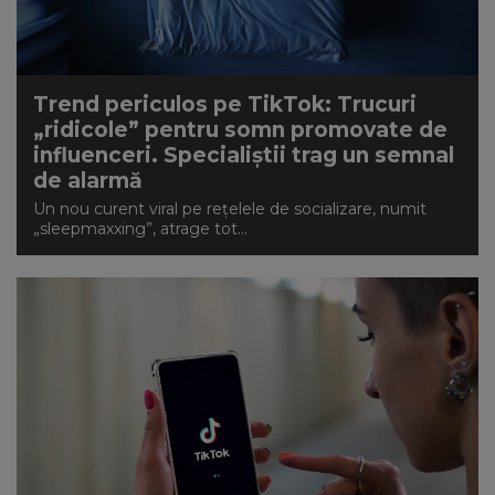
NEWS
CONTUL MEU
Trend periculos pe TikTok: Trucuri
„ridicole” pentru somn promovate de
influenceri. Specialiștii trag un semnal
de alarmă
Un nou curent viral pe rețelele de socializare, numit
„sleepmaxxing”, atrage tot...