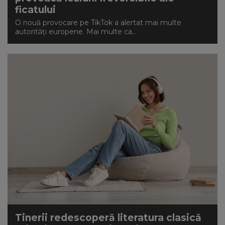
ficatului
O nouă provocare pe TikTok a alertat mai multe
autorități europene. Mai multe ca...
Tinerii redescoperă literatura clasică