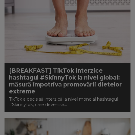
[BREAKFAST] TikTok interzice
hashtagul #SkinnyTok la nivel global:
măsură împotriva promovării dietelor
extreme
TikTok a decis să interzică la nivel mondial hashtagul
#SkinnyTok, care devenise...