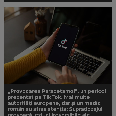
„Provocarea Paracetamol”, un pericol
prezentat pe TikTok. Mai multe
autorități europene, dar și un medic
român au atras atenția: Supradozajul
provoacă leziuni ireversibile ale