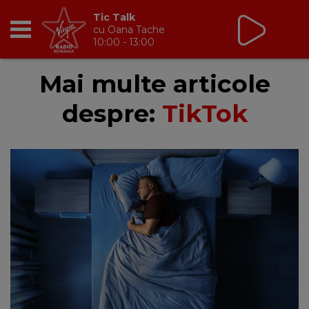
Tic Talk
cu Oana Tache
10:00 - 13:00
RADIO
Mai multe articole
despre:
TikTok
BREAKFAST
TIC TALK
CÂȘTIGĂ
HOT 30
DANCEFLOOR CHART
RADIO ACADEMY