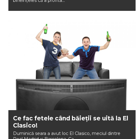
bineînțeles că a profita...
Ce fac fetele când băieții se uită la El
Clasico!
Duminică seara a avut loc El Clasico, meciul dintre