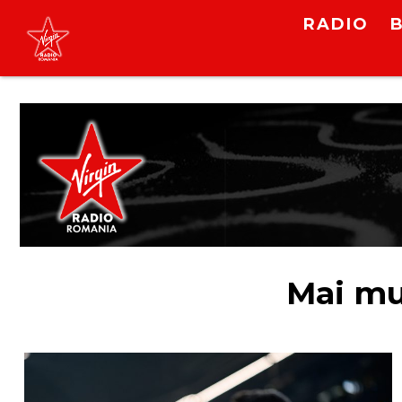
Non Stop Virgin
RADIO
cu Virgin Radio Romania
24/24
LIVE &
PODCAST
Mai mu