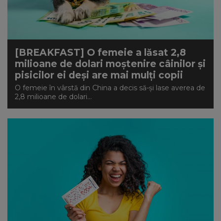
[BREAKFAST] O femeie a lăsat 2,8
milioane de dolari moștenire câinilor și
pisicilor ei deși are mai mulți copii
O femeie în vârstă din China a decis să-și lase averea de
2,8 milioane de dolari...