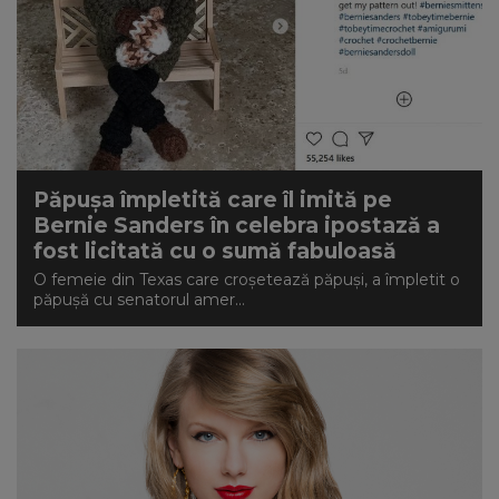
Păpușa împletită care îl imită pe
Bernie Sanders în celebra ipostază a
fost licitată cu o sumă fabuloasă
O femeie din Texas care croșetează păpuși, a împletit o
păpușă cu senatorul amer...