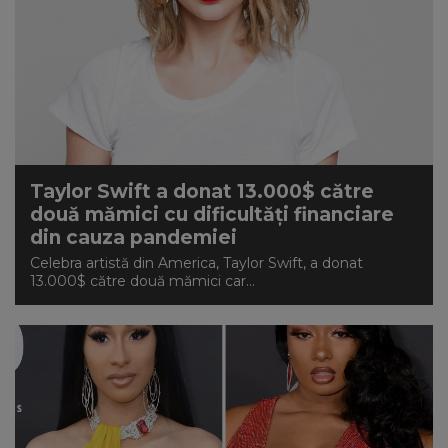
Taylor Swift a donat 13.000$ către
două mămici cu dificultăți financiare
din cauza pandemiei
Celebra artistă din America, Taylor Swift, a donat
13.000$ către două mămici car...