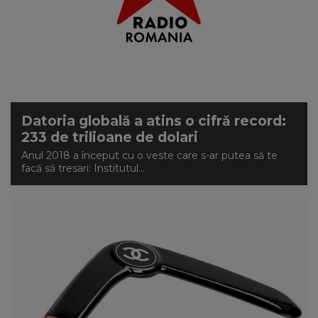
Datoria globală a atins o cifră record:
233 de trilioane de dolari
Anul 2018 a început cu o veste care s-ar putea să te
facă să tresari: Institutul...