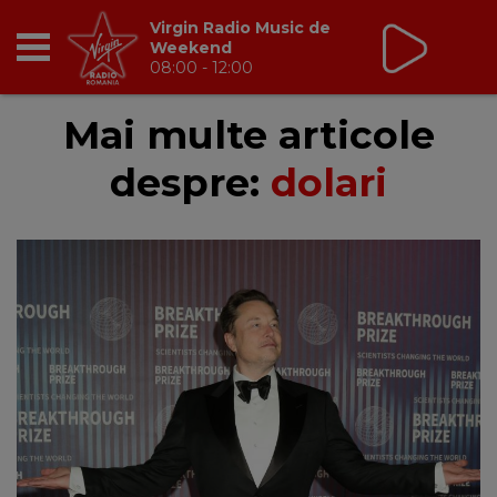
Virgin Radio Music de
Weekend
08:00 - 12:00
RADIO
Mai multe articole
despre:
dolari
BREAKFAST
TIC TALK
CÂȘTIGĂ
HOT 30
DANCEFLOOR CHART
RADIO ACADEMY