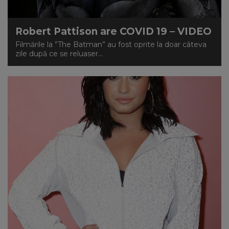
Robert Pattison are COVID 19 – VIDEO
Filmările la ”The Batman” au fost oprite la doar câteva
zile după ce se reluaser...