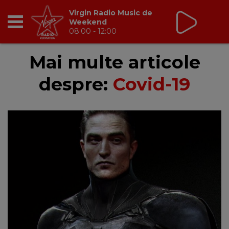
Virgin Radio Music de
Weekend
08:00 - 12:00
RADIO
Mai multe articole
despre:
Covid-19
BREAKFAST
TIC TALK
CÂȘTIGĂ
HOT 30
DANCEFLOOR CHART
RADIO ACADEMY