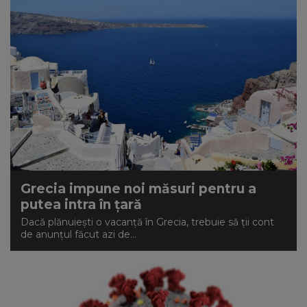
Grecia impune noi măsuri pentru a
putea intra în țară
Dacă plănuiești o vacanță în Grecia, trebuie să ții cont
de anunțul făcut azi de...