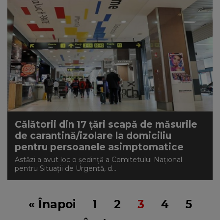
Călătorii din 17 țări scapă de măsurile
de carantină/izolare la domiciliu
pentru persoanele asimptomatice
Astăzi a avut loc o ședință a Comitetului Național
pentru Situații de Urgență, d...
« Înapoi
1
2
3
4
5