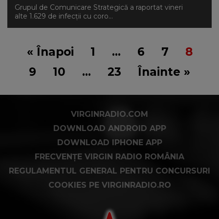
Grupul de Comunicare Strategică a raportat vineri
alte 1.629 de infecții cu coro...
« Înapoi
1
…
6
7
8
9
10
…
23
Înainte »
VIRGINRADIO.COM
DOWNLOAD ANDROID APP
DOWNLOAD IPHONE APP
FRECVENȚE VIRGIN RADIO ROMÂNIA
REGULAMENTUL GENERAL PENTRU CONCURSURI
COOKIES PE VIRGINRADIO.RO