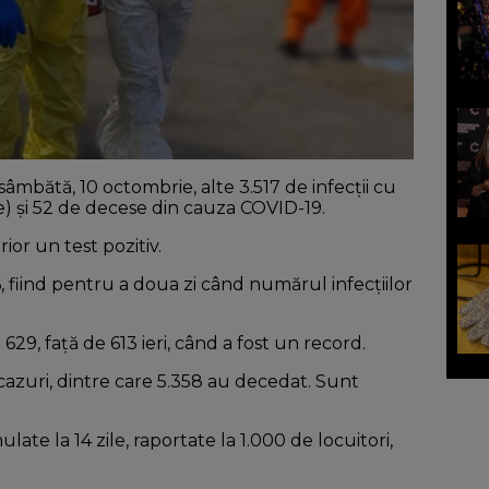
mbătă, 10 octombrie, alte 3.517 de infecții cu
e) și 52 de decese din cauza COVID-19.
or un test pozitiv.
86, fiind pentru a doua zi când numărul infecțiilor
629, față de 613 ieri, când a fost un record.
 cazuri, dintre care 5.358 au decedat. Sunt
ate la 14 zile, raportate la 1.000 de locuitori,