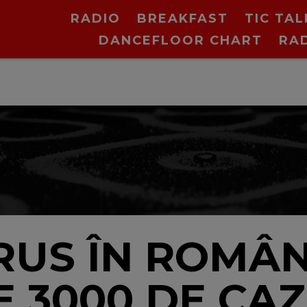
RADIO
BREAKFAST
TIC TAL
DANCEFLOOR CHART
RA
cu O
US ÎN ROMÂNI
E 3000 DE CAZ