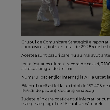
Grupul de Comunicare Strategică a raportat sâ
coronavirus (dintr-un total de 29.284 de test
Acestea sunt cazuri care nu au mai avut anteri
Ieri, a fost atins ultimul record de cazuri, 3.1
a trecut pragul de trei mii.
Numărul pacienților internați la ATI a urcat la 
Bilanțul urcă astfel la un total de 152.403 de
116.628 de pacienți declarați vindecați.
Județele în care coeficientul infectărilor cumul
este peste pragul de 1,5 sunt următoarele: