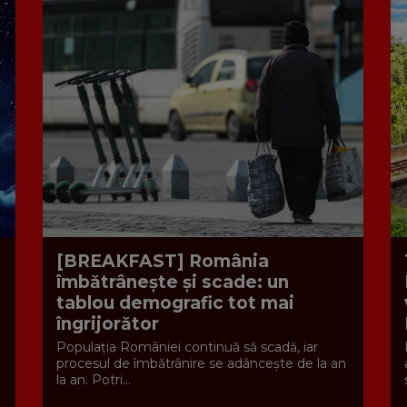
[BREAKFAST] România
îmbătrânește și scade: un
tablou demografic tot mai
îngrijorător
Populația României continuă să scadă, iar
procesul de îmbătrânire se adâncește de la an
la an. Potri...