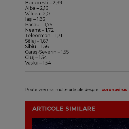
București – 2,39
Alba – 2,16
Vâlcea -2,0
Iași – 1,85
Bacău – 1,75
Neamț – 1,72
Teleorman – 1,71
Sălaj – 1,67
Sibiu – 1,56
Caraș-Severin – 1,55
Cluj – 1,54
Vaslui – 1,54
Poate vrei mai multe articole despre:
coronavirus
ARTICOLE SIMILARE