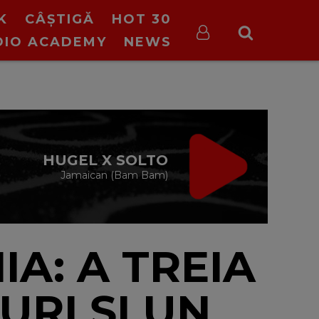
K
CÂȘTIGĂ
HOT 30
DIO ACADEMY
NEWS
VIRGIN RADIO
BREAKFAST
ana Paraschiv și Andreas Petrescu
06:30 - 10:00
A: A TREIA
URI ȘI UN