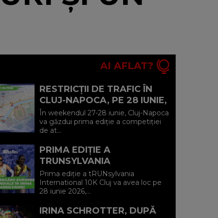
AI AFLAT?
RESTRICȚII DE TRAFIC ÎN
CLUJ-NAPOCA, PE 28 IUNIE,
PE DURATA COMPETIȚIEI DE
În weekendul 27-28 iunie, Cluj-Napoca
ATLETISM CLUJ RUNNING
va găzdui prima ediție a competiției
de at...
FES...
PRIMA EDIȚIE A
TRUNSYLVANIA
INTERNATIONAL 10K CLUJ
Prima ediție a tRUNsylvania
ADUCE ELITA ALERGĂRII
International 10K Cluj va avea loc pe
28 iunie 2026,...
EUROPENE ȘI MONDIALE ÎN
INI...
IRINA SCHROTTER, DUPĂ