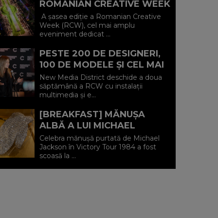
ROMANIAN CREATIVE WEEK
2026: „IAȘUL NE-A
A șasea ediție a Romanian Creative
REAMINTIT ȘI LA ACEASTĂ
Week (RCW), cel mai amplu
eveniment dedicat ...
EDIȚIE A RCW ...
PESTE 200 DE DESIGNERI,
100 DE MODELE ȘI CEL MAI
MARE CATWALK DIN
New Media District deschide a doua
ROMÂNIA LA ROMANIAN
săptămână a RCW cu instalații
multimedia și e...
FASHION WEEK
[BREAKFAST] MĂNUȘA
ALBĂ A LUI MICHAEL
JACKSON, SCOASĂ LA
Celebra mănușă purtată de Michael
LICITAȚIE. PREȚ DE
Jackson în Victory Tour 1984 a fost
scoasă la ...
PORNIRE: 20.000 $