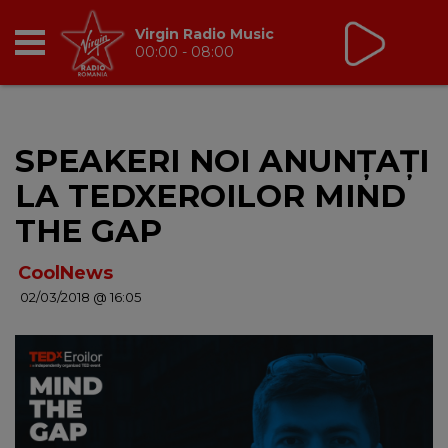
Virgin Radio Music
00:00 - 08:00
RADIO
SPEAKERI NOI ANUNȚAȚI
BREAKFAST
LA TEDXEROILOR MIND
TIC TALK
THE GAP
CÂȘTIGĂ
CoolNews
02/03/2018 @ 16:05
HOT 30
DANCEFLOOR CHART
RADIO ACADEMY