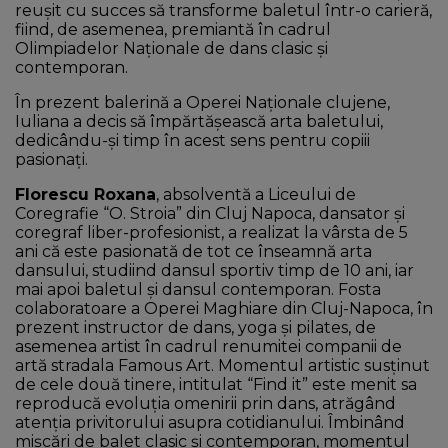
reușit cu succes să transforme baletul într-o carieră,
fiind, de asemenea, premiantă în cadrul
Olimpiadelor Naționale de dans clasic și
contemporan.
În prezent balerină a Operei Naționale clujene,
Iuliana a decis să împărtășească arta baletului,
dedicându-și timp în acest sens pentru copiii
pasionați.
Florescu Roxana
, absolventă a Liceului de
Coregrafie “O. Stroia” din Cluj Napoca, dansator și
coregraf liber-profesionist, a realizat la vârsta de 5
ani că este pasionată de tot ce înseamnă arta
dansului, studiind dansul sportiv timp de 10 ani, iar
mai apoi baletul și dansul contemporan. Fosta
colaboratoare a Operei Maghiare din Cluj-Napoca, în
prezent instructor de dans, yoga și pilates, de
asemenea artist în cadrul renumitei companii de
artă stradala Famous Art. Momentul artistic susținut
de cele două tinere, intitulat “Find it” este menit sa
reproducă evoluția omenirii prin dans, atrăgând
atenția privitorului asupra cotidianului. Îmbinând
mișcări de balet clasic și contemporan, momentul