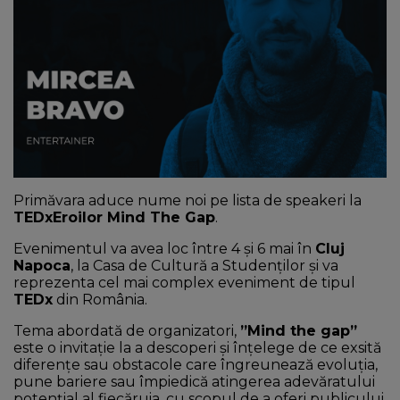
NEWS
CONTUL MEU
Primăvara aduce nume noi pe lista de speakeri la
TEDxEroilor Mind The Gap
.
Evenimentul va avea loc între 4 și 6 mai în
Cluj
Napoca
, la Casa de Cultură a Studenților și va
reprezenta cel mai complex eveniment de tipul
TEDx
din România.
Tema abordată de organizatori,
”Mind the gap”
este o invitație la a descoperi și înțelege de ce exsită
diferențe sau obstacole care îngreunează evoluția,
pune bariere sau împiedică atingerea adevăratului
potențial al fiecăruia, cu scopul de a oferi publicului