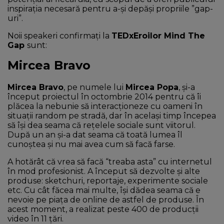
inspirația necesară pentru a-și depăși propriile ”gap-
uri”.
Noii speakeri confirmați la
TEDxEroilor Mind The
Gap
sunt:
Mircea Bravo
Mircea Bravo
, pe numele lui
Mircea Popa
, și-a
început proiectul în octombrie 2014 pentru că îi
plăcea la nebunie să interacționeze cu oameni în
situații random pe stradă, dar în același timp începea
să își dea seama că rețelele sociale sunt viitorul.
După un an și-a dat seama că toată lumea îl
cunoștea și nu mai avea cum să facă farse.
A hotărât că vrea să facă “treaba asta” cu internetul
în mod profesionist. A început să dezvolte și alte
produse: sketchuri, reportaje, experimente sociale
etc. Cu cât făcea mai multe, își dădea seama că e
nevoie pe piața de online de astfel de produse. În
acest moment, a realizat peste 400 de producții
video în 11 țări.