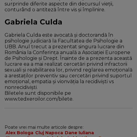
surprinde diferite aspecte din decursul vieții,
conturând o antiteză între vis și împlinire.
Gabriela Culda
Gabriela Culda este avocată și doctorandă în
psihologie judiciară la Facultatea de Psihologie a
UBB. Anul trecut a prezentat singura lucrare din
România la Conferința anuală a Asociației Europene
de Psihologie și Drept. Înainte de a prezenta această
lucrare ea a mai realizat cercetări privind infractorii
sexuali și reabilitarea lor, privind reglarea emoțională
a arestaților preventiv sau cercetări privind suportul
emoțional, empatia și vionvăția la recidiviști vs
nonrecidiviști.
Biletele sunt disponibile pe
www.tedxeroilor.com/bilete.
Poate vrei mai multe articole despre:
Alex Bologa
Cluj Napoca
Dane Iuliana