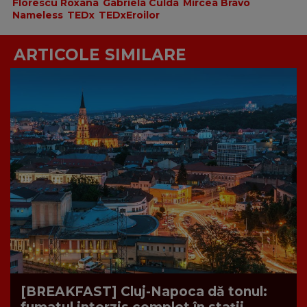
Florescu Roxana
Gabriela Culda
Mircea Bravo
Nameless
TEDx
TEDxEroilor
ARTICOLE SIMILARE
[BREAKFAST] Cluj-Napoca dă tonul: