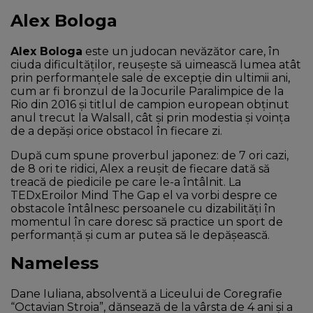
Alex Bologa
Alex Bologa
este un judocan nevăzător care, în
ciuda dificultăților, reușește să uimească lumea atât
prin performanțele sale de excepție din ultimii ani,
cum ar fi bronzul de la Jocurile Paralimpice de la
Rio din 2016 și titlul de campion european obținut
anul trecut la Walsall, cât și prin modestia și voința
de a depăși orice obstacol în fiecare zi.
După cum spune proverbul japonez: de 7 ori cazi,
de 8 ori te ridici, Alex a reușit de fiecare dată să
treacă de piedicile pe care le-a întâlnit. La
TEDxEroilor Mind The Gap el va vorbi despre ce
obstacole întâlnesc persoanele cu dizabilități în
momentul în care doresc să practice un sport de
performanță și cum ar putea să le depășească.
Nameless
Dane Iuliana, absolventă a Liceului de Coregrafie
“Octavian Stroia”, dănsează de la vârsta de 4 ani și a