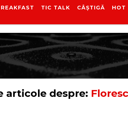
BREAKFAST
TIC TALK
CÂȘTIGĂ
HOT 
 articole despre:
Flores