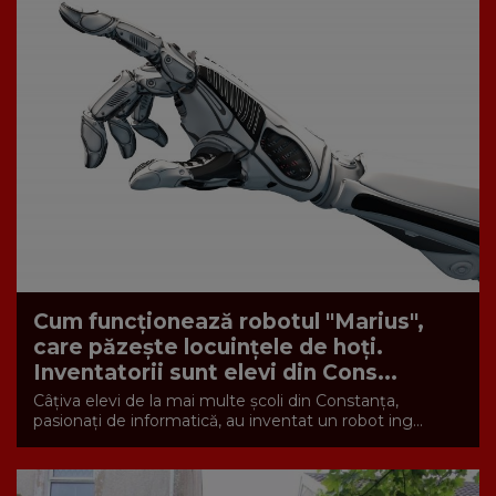
Cum funcționează robotul "Marius",
care păzește locuințele de hoți.
Inventatorii sunt elevi din Cons...
Câţiva elevi de la mai multe școli din Constanța,
pasionați de informatică, au inventat un robot ing...