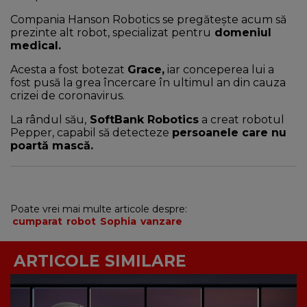
Compania Hanson Robotics se pregătește acum să
prezinte alt robot, specializat pentru
domeniul
medical.
Acesta a fost botezat
Grace,
iar conceperea lui a
fost pusă la grea încercare în ultimul an din cauza
crizei de coronavirus.
La rândul său,
SoftBank Robotics
a creat robotul
Pepper, capabil să detecteze
persoanele care nu
poartă mască.
Poate vrei mai multe articole despre:
cumparat
robot
Sophia
vanzare
ARTICOLE SIMILARE