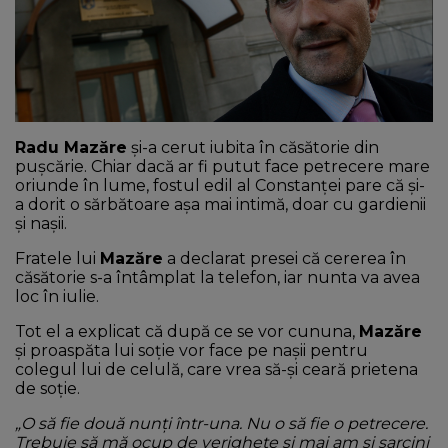
NEWS
CONTUL MEU
Radu Mazăre
și-a cerut iubita în căsătorie din
pușcărie. Chiar dacă ar fi putut face petrecere mare
oriunde în lume, fostul edil al Constanței pare că și-
a dorit o sărbătoare așa mai intimă, doar cu gardienii
și nașii.
Fratele lui
Mazăre
a declarat presei că cererea în
căsătorie s-a întâmplat la telefon, iar nunta va avea
loc în iulie.
Tot el a explicat că după ce se vor cununa,
Mazăre
și proaspăta lui soție vor face pe nașii pentru
colegul lui de celulă, care vrea să-și ceară prietena
de soție.
„O să fie două nunți într-una. Nu o să fie o petrecere.
Trebuie să mă ocup de verighete și mai am și sarcini