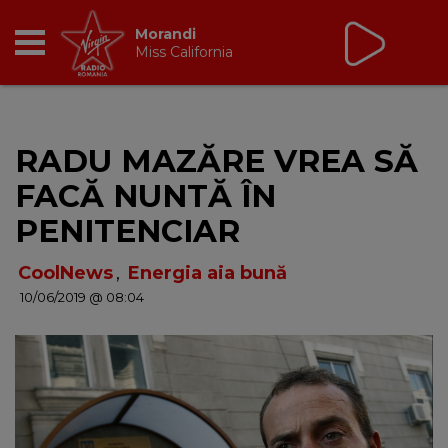
Virgin Radio Music
00:00 - 08:00
RADIO
RADU MAZĂRE VREA SĂ
BREAKFAST
FACĂ NUNTĂ ÎN
TIC TALK
PENITENCIAR
CÂȘTIGĂ
CoolNews
,
Energia aia bună
10/06/2019 @ 08:04
HOT 30
DANCEFLOOR CHART
RADIO ACADEMY