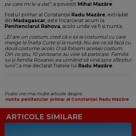
pe care mi le-a dat”
, a povestit
Mihai Mazăre
.
Fostul primar al Constanței
Radu Mazăre
, extrădat
din
Madagascar
, este încarcerat acum la
Penitenciarul Rahova
, acolo unde va fi și nunta.
„El are un costum, cred că o sa ia costumul cu care
merge la Înalta Curte și la nuntă. Nu are ce să facă cu
două costume acolo. O să folosim același costum.
Din ce știu, 10 persoane au voie să participe. Familia
lui și familia Roxanei, ea urmând să vină spre sfârșitul
lunii”
, a mai declarat fratele lui
Radu Mazăre
.
Poate vrei mai multe articole despre:
nunta
penitenciar
primar al Constanței
Radu Mazăre
ARTICOLE SIMILARE