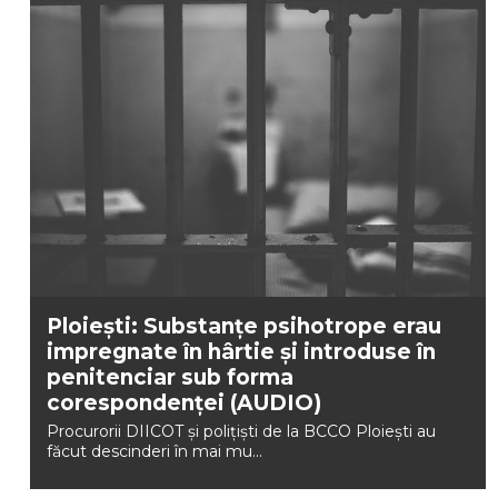
Ploiești: Substanţe psihotrope erau
impregnate în hârtie şi introduse în
penitenciar sub forma
corespondenţei (AUDIO)
Procurorii DIICOT şi poliţişti de la BCCO Ploieşti au
făcut descinderi în mai mu...