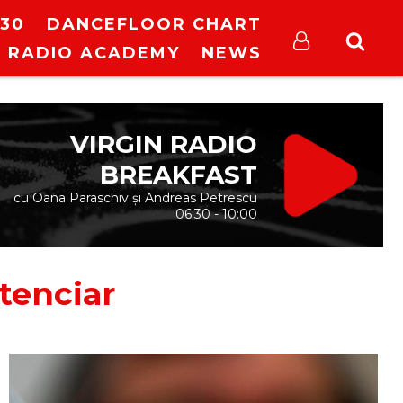
30
DANCEFLOOR CHART
RADIO ACADEMY
NEWS
VIRGIN RADIO
BREAKFAST
cu Oana Paraschiv și Andreas Petrescu
06:30 - 10:00
tenciar