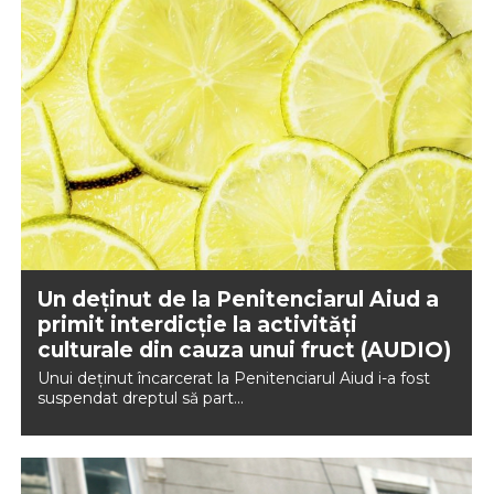
Un deţinut de la Penitenciarul Aiud a
primit interdicţie la activităţi
culturale din cauza unui fruct (AUDIO)
Unui deţinut încarcerat la Penitenciarul Aiud i-a fost
suspendat dreptul să part...