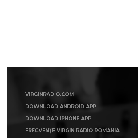
VIRGINRADIO.COM
DOWNLOAD ANDROID APP
DOWNLOAD IPHONE APP
FRECVENȚE VIRGIN RADIO ROMÂNIA