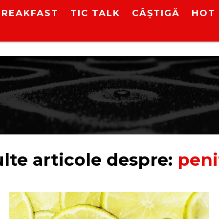
BREAKFAST
TIC TALK
CÂȘTIGĂ
HOT 
lte articole despre:
peni