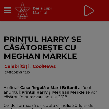
Virgin Radio Music de
Weekend
08:00 - 12:00
RADIO
PRINȚUL HARRY SE
BREAKFAST
CĂSĂTOREȘTE CU
TIC TALK
MEGHAN MARKLE
CÂȘTIGĂ
Celebrități
,
CoolNews
27/11/2017 @ 15:10
HOT 30
E oficial!
Casa Regală a Marii Britanii
a făcut
DANCEFLOOR CHART
anunțul:
Prințul
Harry
și
Meghan
Merkle
se vor
căsători în primăvara anului 2018.
RADIO ACADEMY
Cei doi formează un cuplu din iulie 2016, iar de