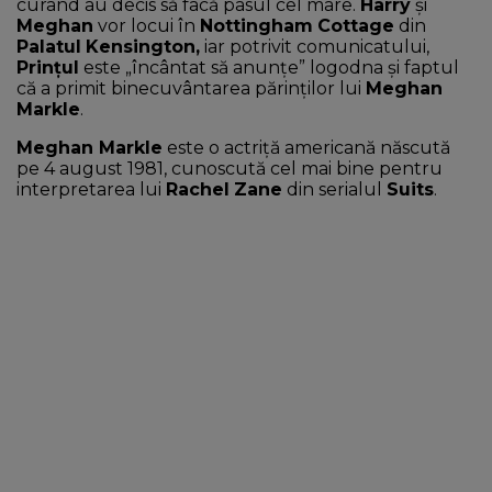
curând au decis să facă pasul cel mare.
Harry
și
Meghan
vor locui în
Nottingham
Cottage
din
NEWS
Palatul
Kensington,
iar potrivit comunicatului,
Prințul
este „încântat să anunţe” logodna şi faptul
că a primit binecuvântarea părinţilor lui
Meghan
CONTUL MEU
Markle
.
Meghan Markle
este o actriță americană născută
pe 4 august 1981, cunoscută cel mai bine pentru
interpretarea lui
Rachel
Zane
din serialul
Suits
.