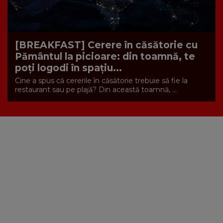
[BREAKFAST] Cerere în căsătorie cu
Pământul la picioare: din toamnă, te
poți logodi în spațiu...
Cine a spus că cererile în căsătorie trebuie să fie la
restaurant sau pe plajă? Din această toamnă, ...