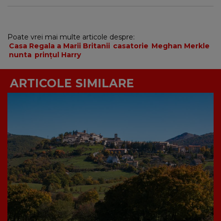
Poate vrei mai multe articole despre:
Casa Regala a Marii Britanii
casatorie
Meghan Merkle
nunta
prințul Harry
ARTICOLE SIMILARE