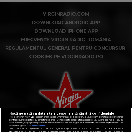
VIRGINRADIO.COM
DOWNLOAD ANDROID APP
DOWNLOAD IPHONE APP
FRECVENȚE VIRGIN RADIO ROMÂNIA
REGULAMENTUL GENERAL PENTRU CONCURSURI
COOKIES PE VIRGINRADIO.RO
Nouă ne pasă ca datele tale personale să rămână confidențiale
Noi și partenerii noștri
585
stocăm și/sau accesăm informații pe dispozitivul dvs., precum identificatorii cookie unici
pentru prelucrarea datelor cu caracter personal. Puteți accepta sau gestiona alegerile dvs. făcând clic mai jos sau în
orice moment, pe pagina cu politica de confidențialitate. Aceste alegeri vor fi raportate partenerilor noștri și nu vă vor
afecta navigarea.
Mai multe detalii
Noi si partenerii nostri (retelele de socializare si agentiile de publicitate partenere, precum si furnizorii nostri de servicii
de date analitice) prelucram date pentru a permite website-ului sa functioneze, pentru a personaliza continutul si