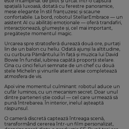
este întâmpinat de pilot și urcat într-o capsulă
spațială luxoasă, dotată cu ferestre panoramice,
mese elegante în stil franțuzesc și scaune
confortabile. La bord, robotul StellarEmbrace — un
asistent AI cu abilități emoționale — oferă trandafiri,
interacționează, glumește și, cel mai important,
pregătește momentul magic.
Urcarea spre stratosferă durează două ore, purtați
lin de un balon cu heliu. Odată ajunși la altitudine,
cu curbura Pământului în față și muzica lui David
Bowie în fundal, iubirea capătă proporții stelare.
Cina cu cinci feluri semnate de un chef cu două
stele Michelin și vinurile atent alese completează
atmosfera de vis.
Apoi vine momentul culminant: robotul aduce un
cufăr luminos, cu un mecanism secret. Doar unul
dintre parteneri știe codul — cel care urmează să
pună întrebarea. În interior, inelul așteaptă
răspunsul.
O cameră discretă captează întreaga scenă,
transformând cererea într-un film personalizat,