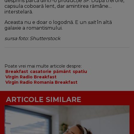
desprins parcă dintr-o producție SF. După trei ore,
capsula coboară lent, dar amintirea rămâne…
interstelară.
Aceasta nu e doar o logodnă. E un
salt
în altă
galaxie a romantismului.
sursa foto: Shutterstock
Poate vrei mai multe articole despre:
Breakfast
casatorie
pământ
spatiu
Virgin Radio Breakfast
Virgin Radio Romania Breakfast
ARTICOLE SIMILARE