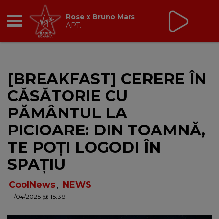
Virgin Radio Music de
Weekend
08:00 - 12:00
RADIO
[BREAKFAST] CERERE ÎN
BREAKFAST
CĂSĂTORIE CU
TIC TALK
PĂMÂNTUL LA
PICIOARE: DIN TOAMNĂ,
CÂȘTIGĂ
TE POȚI LOGODI ÎN
HOT 30
SPAȚIU
DANCEFLOOR CHART
CoolNews
,
NEWS
11/04/2025 @ 15:38
RADIO ACADEMY