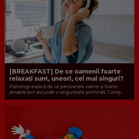
[BREAKFAST] De ce oamenii foarte
relaxați sunt, uneori, cei mai singuri?
Psihologii explică de ce persoanele calme și foarte
amabile pot ascunde o singurătate profundă. Comp...