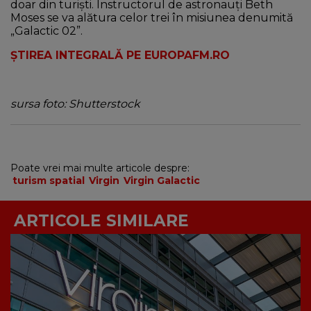
doar din turişti. Instructorul de astronauţi Beth
Moses se va alătura celor trei în misiunea denumită
„Galactic 02”.
ȘTIREA INTEGRALĂ PE EUROPAFM.RO
sursa foto: Shutterstock
Poate vrei mai multe articole despre:
turism spatial
Virgin
Virgin Galactic
ARTICOLE SIMILARE