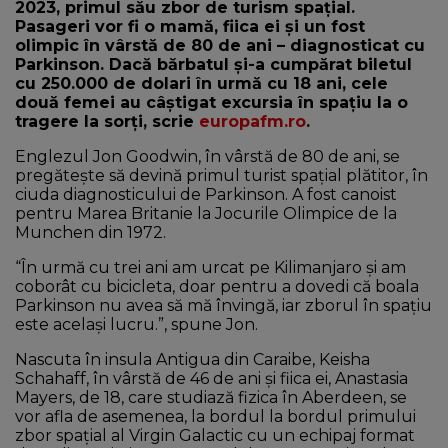
2023, primul său zbor de turism spaţial.
Pasageri vor fi o mamă, fiica ei şi un fost
olimpic în vârstă de 80 de ani – diagnosticat cu
Parkinson. Dacă bărbatul şi-a cumpărat biletul
cu 250.000 de dolari în urmă cu 18 ani, cele
două femei au câştigat excursia în spaţiu la o
tragere la sorţi, scrie
europafm.ro
.
Englezul Jon Goodwin, în vârstă de 80 de ani, se
pregătește să devină primul turist spațial plătitor, în
ciuda diagnosticului de Parkinson. A fost canoist
pentru Marea Britanie la Jocurile Olimpice de la
Munchen din 1972.
“În urmă cu trei ani am urcat pe Kilimanjaro și am
coborât cu bicicleta, doar pentru a dovedi că boala
Parkinson nu avea să mă învingă, iar zborul în spațiu
este același lucru.”, spune Jon.
Nascuta în insula Antigua din Caraibe, Keisha
Schahaff, în vârstă de 46 de ani și fiica ei, Anastasia
Mayers, de 18, care studiază fizica în Aberdeen, se
vor afla de asemenea, la bordul la bordul primului
zbor spaţial al Virgin Galactic cu un echipaj format