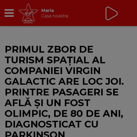
Virgin Radio Fix Ce
Trebuie
cu Valeriu Șerban
13:00 - 16:00
RADIO
PRIMUL ZBOR DE
BREAKFAST
TURISM SPAȚIAL AL
TIC TALK
COMPANIEI VIRGIN
GALACTIC ARE LOC JOI.
CÂȘTIGĂ
PRINTRE PASAGERI SE
HOT 30
AFLĂ ȘI UN FOST
OLIMPIC, DE 80 DE ANI,
DANCEFLOOR CHART
DIAGNOSTICAT CU
RADIO ACADEMY
PARKINSON