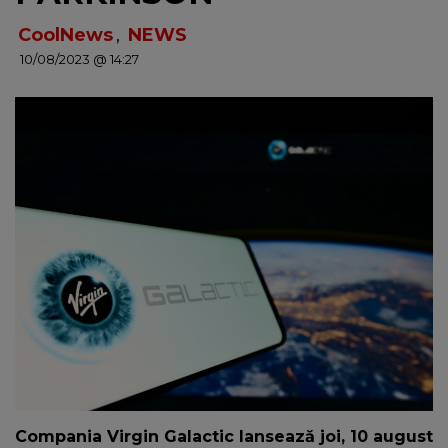
NEWS
CoolNews
,
NEWS
10/08/2023 @ 14:27
CONTUL MEU
Compania Virgin Galactic lansează joi, 10 august