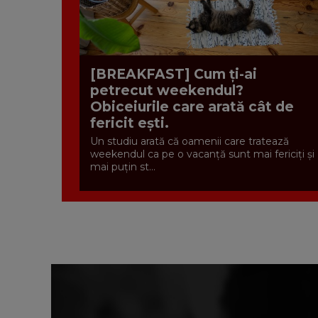
[BREAKFAST] Cum ți-ai
petrecut weekendul?
Obiceiurile care arată cât de
fericit ești.
Un studiu arată că oamenii care tratează
weekendul ca pe o vacanță sunt mai fericiți și
mai puțin st...