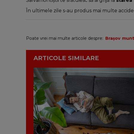
Salvamontiștii te sfătuiesc să ai grijă la
starea 
În ultimele zile s-au produs mai multe acciden
Poate vrei mai multe articole despre:
Brașov
mun
ARTICOLE SIMILARE