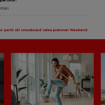
partiilor.
tări.
te
partii
ski
snowboard
valea prahovei
Weekend