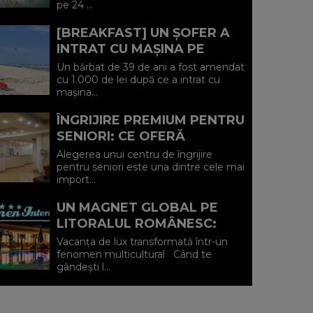
pe 24 ...
IULIE (P)...
[BREAKFAST] UN ȘOFER A
INTRAT CU MAȘINA PE
PLAJA DIN VADU ȘI A FOST
Un bărbat de 39 de ani a fost amendat
AMENDAT.
cu 1.000 de lei după ce a intrat cu
mașina...
ÎNGRIJIRE PREMIUM PENTRU
SENIORI: CE OFERĂ
CENTRUL AFFINITY LIFE
Alegerea unui centru de îngrijire
CARE (P)
pentru seniori este una dintre cele mai
import...
UN MAGNET GLOBAL PE
LITORALUL ROMÂNESC:
HOTEL CARMEN
Vacanța de lux transformată într-un
INTERNATIONAL 5★ DIN
fenomen multicultural Când te
gândești l...
VENUS (P)