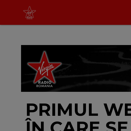
Virgin Radio Music de
Weekend
08:00 - 12:00
LIVE &
PODCAST
PRIMUL WE
ÎN CARE S