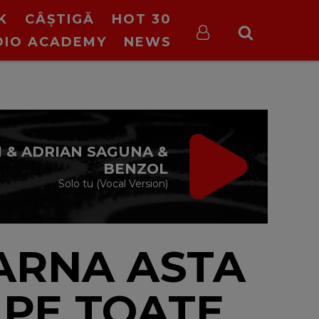
K
CÂȘTIGĂ
HOT 30
DIO ACADEMY
NEWS
VIRGIN RADIO
MUSIC DE
WEEKEND
08:00 - 12:00
ARNA ASTA
 PE TOATE