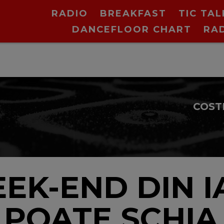
RADIO
BREAKFAST
TIC TAL
DANCEFLOOR CHART
RA
EK-END DIN I
E POATE SCHIA