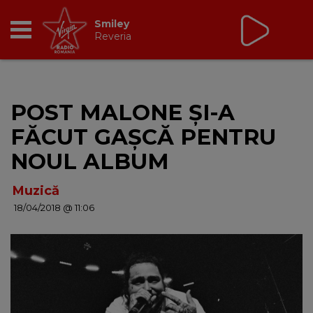
Virgin Radio Music
00:00 - 08:00
RADIO
POST MALONE ȘI-A
BREAKFAST
FĂCUT GAȘCĂ PENTRU
TIC TALK
NOUL ALBUM
CÂȘTIGĂ
Muzică
18/04/2018 @ 11:06
HOT 30
DANCEFLOOR CHART
RADIO ACADEMY