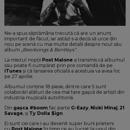
NEWS
CONTUL MEU
Ne-a spus săptămâna trecută că are un anunț
important de făcut, iar astăzi s-a decis să urce din
nou pe scenă cu mai multe detalii despre noul său
album „
Beerbongs & Bentleys”.
La miezul nopții
Post Malone
a transmis că albumul
său poate fi cumpărat prin pre comandă de pe
iTunes
și că lansarea oficială a acestuia va avea loc
pe 27 aprilie.
Albumul conține 18 piese, dintre care 5 sunt
colaborări alături de cea mai tare gașcă de artiști din
industria muzicală autohtonă.
Din
gașca #boom
fac parte
G-Eazy
,
Nicki Minaj
,
21
Savage
, și
Ty Dolla $ign
.
Ei sunt cei care i-au devenit super buni prieteni
cu
Post Malone
în timp ce au lucrat la unul din