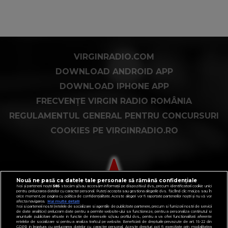
VIRGINRADIO.COM
DOWNLOAD ANDROID APP
DOWNLOAD IPHONE APP
FRECVENȚE VIRGIN RADIO ROMÂNIA
REGULAMENTUL GENERAL PENTRU CONCURSURI
COOKIES PE VIRGINRADIO.RO
Nouă ne pasă ca datele tale personale să rămână confidențiale
Noi și partenerii noștri
585
stocăm și/sau accesăm informații pe dispozitivul dvs., precum identificatorii cookie unici
pentru prelucrarea datelor cu caracter personal. Puteți accepta sau gestiona alegerile dvs. făcând clic mai jos sau în
orice moment, pe pagina cu politica de confidențialitate. Aceste alegeri vor fi raportate partenerilor noștri și nu vă vor
afecta navigarea.
Mai multe detalii
Noi si partenerii nostri (retelele de socializare si agentiile de publicitate partenere, precum si furnizorii nostri de servicii
de date analitice) prelucram date pentru a permite website-ului sa functioneze, pentru a personaliza continutul si
anunturile publicitare afisate in functie de interesele si/sau profilul dvs., pentru a va oferi functionalitati aferente
retelelor de socializare si pentru a analiza traficul pe website. Beneficiati de drepturile prevazute de art. 15-22 din
GDPR in legatura cu prelucrarea datelor cu caracter personal. Aceste drepturi pot fi exercitate prin modalitatea