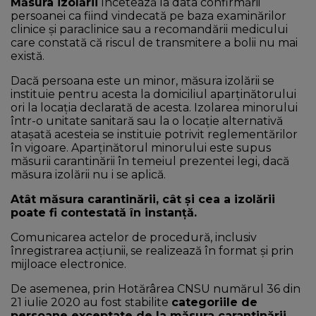
Măsura izolării
încetează la data confirmării
persoanei ca fiind vindecată pe baza examinărilor
clinice și paraclinice sau a recomandării medicului
care constată că riscul de transmitere a bolii nu mai
există.
Dacă persoana este un minor, măsura izolării se
instituie pentru acesta la domiciliul aparținătorului
ori la locația declarată de acesta. Izolarea minorului
într-o unitate sanitară sau la o locație alternativă
atașată acesteia se instituie potrivit reglementărilor
în vigoare. Aparținătorul minorului este supus
măsurii carantinării în temeiul prezentei legi, dacă
măsura izolării nu i se aplică.
Atât măsura carantinării, cât și cea a izolării
poate fi contestată în instanță.
Comunicarea actelor de procedură, inclusiv
înregistrarea acțiunii, se realizează în format și prin
mijloace electronice.
De asemenea, prin Hotărârea CNSU numărul 36 din
21 iulie 2020 au fost stabilite
categoriile de
persoane exceptate de la măsura carantinării,