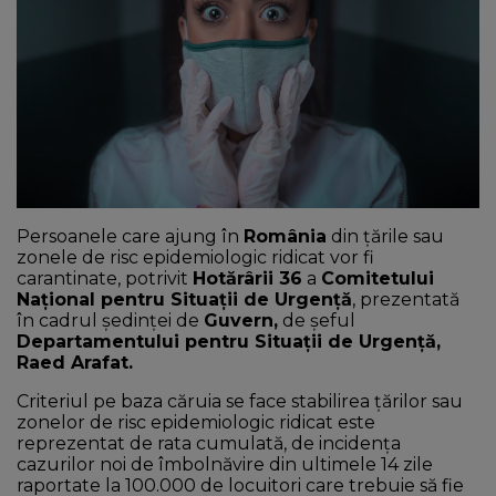
NEWS
CONTUL MEU
Persoanele care ajung în
România
din ţările sau
zonele de risc epidemiologic ridicat vor fi
carantinate, potrivit
Hotărârii 36
a
Comitetului
Naţional pentru Situaţii de Urgenţă
, prezentată
în cadrul şedinţei de
Guvern,
de şeful
Departamentului pentru Situaţii de Urgenţă,
Raed Arafat.
Criteriul pe baza căruia se face stabilirea ţărilor sau
zonelor de risc epidemiologic ridicat este
reprezentat de rata cumulată, de incidenţa
cazurilor noi de îmbolnăvire din ultimele 14 zile
raportate la 100.000 de locuitori care trebuie să fie