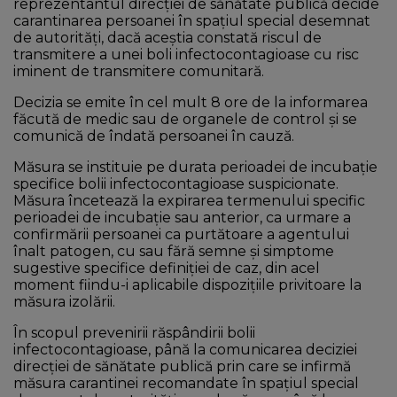
reprezentantul direcției de sănătate publică decide
carantinarea persoanei în spațiul special desemnat
de autorități, dacă aceștia constată riscul de
transmitere a unei boli infectocontagioase cu risc
iminent de transmitere comunitară.
Decizia se emite în cel mult 8 ore de la informarea
făcută de medic sau de organele de control și se
comunică de îndată persoanei în cauză.
Măsura se instituie pe durata perioadei de incubație
specifice bolii infectocontagioase suspicionate.
Măsura încetează la expirarea termenului specific
perioadei de incubație sau anterior, ca urmare a
confirmării persoanei ca purtătoare a agentului
înalt patogen, cu sau fără semne și simptome
sugestive specifice definiției de caz, din acel
moment fiindu-i aplicabile dispozițiile privitoare la
măsura izolării.
În scopul prevenirii răspândirii bolii
infectocontagioase, până la comunicarea deciziei
direcției de sănătate publică prin care se infirmă
măsura carantinei recomandate în spațiul special