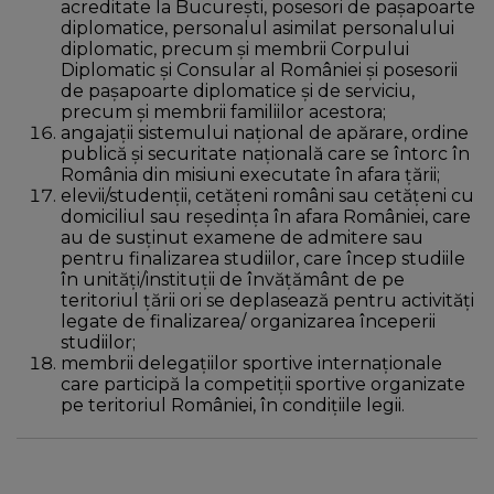
acreditate la Bucureşti, posesori de paşapoarte
diplomatice, personalul asimilat personalului
diplomatic, precum şi membrii Corpului
Diplomatic şi Consular al României şi posesorii
de paşapoarte diplomatice şi de serviciu,
precum şi membrii familiilor acestora;
angajaţii sistemului naţional de apărare, ordine
publică şi securitate naţională care se întorc în
România din misiuni executate în afara ţării;
elevii/studenţii, cetăţeni români sau cetăţeni cu
domiciliul sau reşedinţa în afara României, care
au de susţinut examene de admitere sau
pentru finalizarea studiilor, care încep studiile
în unităţi/instituţii de învăţământ de pe
teritoriul ţării ori se deplasează pentru activităţi
legate de finalizarea/ organizarea începerii
studiilor;
membrii delegațiilor sportive internaționale
care participă la competiții sportive organizate
pe teritoriul României, în condițiile legii.