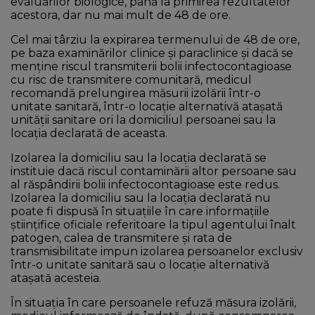
evaluărilor biologice, până la primirea rezultatelor
acestora, dar nu mai mult de 48 de ore.
Cel mai târziu la expirarea termenului de 48 de ore,
pe baza examinărilor clinice și paraclinice și dacă se
menține riscul transmiterii bolii infectocontagioase
cu risc de transmitere comunitară, medicul
recomandă prelungirea măsurii izolării într-o
unitate sanitară, într-o locație alternativă atașată
unității sanitare ori la domiciliul persoanei sau la
locația declarată de aceasta.
Izolarea la domiciliu sau la locația declarată se
instituie dacă riscul contaminării altor persoane sau
al răspândirii bolii infectocontagioase este redus.
Izolarea la domiciliu sau la locația declarată nu
poate fi dispusă în situațiile în care informațiile
științifice oficiale referitoare la tipul agentului înalt
patogen, calea de transmitere și rata de
transmisibilitate impun izolarea persoanelor exclusiv
într-o unitate sanitară sau o locație alternativă
atașată acesteia.
În situația în care persoanele refuză măsura izolării,