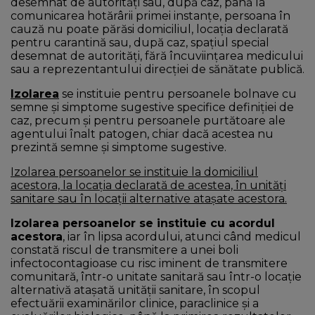
desemnat de autorități sau, după caz, până la
comunicarea hotărârii primei instanțe, persoana în
cauză nu poate părăsi domiciliul, locația declarată
pentru carantină sau, după caz, spațiul special
desemnat de autorități, fără încuviințarea medicului
sau a reprezentantului direcției de sănătate publică.
Izolarea
se instituie pentru persoanele bolnave cu
semne și simptome sugestive specifice definiției de
caz, precum și pentru persoanele purtătoare ale
agentului înalt patogen, chiar dacă acestea nu
prezintă semne și simptome sugestive.
Izolarea persoanelor se instituie la domiciliul
acestora, la locația declarată de acestea, în unități
sanitare sau în locații alternative atașate acestora.
Izolarea persoanelor se instituie cu acordul
acestora
, iar în lipsa acordului, atunci când medicul
constată riscul de transmitere a unei boli
infectocontagioase cu risc iminent de transmitere
comunitară, într-o unitate sanitară sau într-o locație
alternativă atașată unității sanitare, în scopul
efectuării examinărilor clinice, paraclinice și a