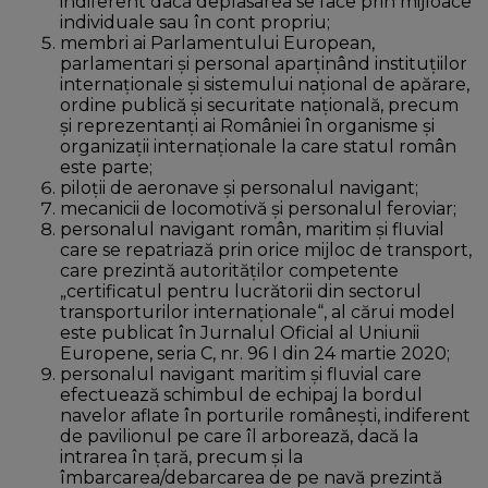
indiferent dacă deplasarea se face prin mijloace
individuale sau în cont propriu;
membri ai Parlamentului European,
parlamentari şi personal aparţinând instituțiilor
internaționale şi sistemului naţional de apărare,
ordine publică şi securitate naţională, precum
și reprezentanți ai României în organisme și
organizații internaționale la care statul român
este parte;
piloţii de aeronave şi personalul navigant;
mecanicii de locomotivă şi personalul feroviar;
personalul navigant român, maritim şi fluvial
care se repatriază prin orice mijloc de transport,
care prezintă autorităţilor competente
„certificatul pentru lucrătorii din sectorul
transporturilor internaţionale“, al cărui model
este publicat în Jurnalul Oficial al Uniunii
Europene, seria C, nr. 96 I din 24 martie 2020;
personalul navigant maritim şi fluvial care
efectuează schimbul de echipaj la bordul
navelor aflate în porturile româneşti, indiferent
de pavilionul pe care îl arborează, dacă la
intrarea în ţară, precum şi la
îmbarcarea/debarcarea de pe navă prezintă