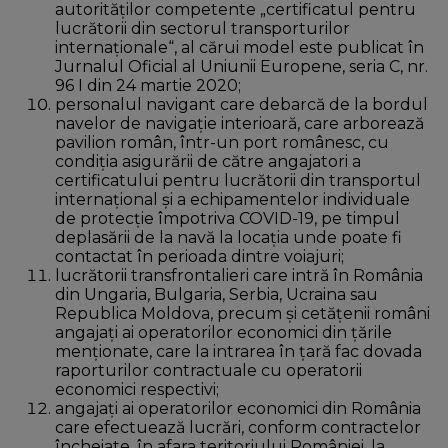
autorităţilor competente „certificatul pentru
lucrătorii din sectorul transporturilor
internaţionale“, al cărui model este publicat în
Jurnalul Oficial al Uniunii Europene, seria C, nr.
96 I din 24 martie 2020;
personalul navigant care debarcă de la bordul
navelor de navigaţie interioară, care arborează
pavilion român, într-un port românesc, cu
condiţia asigurării de către angajatori a
certificatului pentru lucrătorii din transportul
internaţional şi a echipamentelor individuale
de protecţie împotriva COVID-19, pe timpul
deplasării de la navă la locaţia unde poate fi
contactat în perioada dintre voiajuri;
lucrătorii transfrontalieri care intră în România
din Ungaria, Bulgaria, Serbia, Ucraina sau
Republica Moldova, precum şi cetăţenii români
angajaţi ai operatorilor economici din ţările
menţionate, care la intrarea în ţară fac dovada
raporturilor contractuale cu operatorii
economici respectivi;
angajaţi ai operatorilor economici din România
care efectuează lucrări, conform contractelor
încheiate, în afara teritoriului României, la