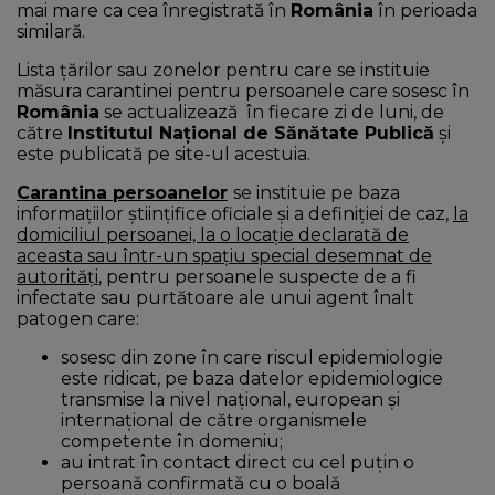
mai mare ca cea înregistrată în
România
în perioada
similară.
Lista ţărilor sau zonelor pentru care se instituie
măsura carantinei pentru persoanele care sosesc în
România
se actualizează în fiecare zi de luni, de
către
Institutul Naţional de Sănătate Publică
şi
este publicată pe site-ul acestuia.
Carantina persoanelor
se instituie pe baza
informațiilor științifice oficiale și a definiției de caz,
la
domiciliul persoanei, la o locație declarată de
aceasta sau într-un spațiu special desemnat de
autorități
, pentru persoanele suspecte de a fi
infectate sau purtătoare ale unui agent înalt
patogen care:
sosesc din zone în care riscul epidemiologie
este ridicat, pe baza datelor epidemiologice
transmise la nivel național, european și
internațional de către organismele
competente în domeniu;
au intrat în contact direct cu cel puțin o
persoană confirmată cu o boală