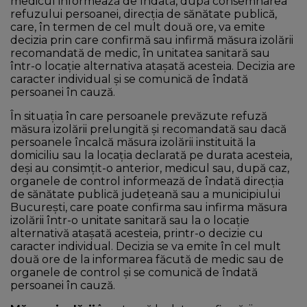
medicul informează de îndată, după consemnarea
refuzului persoanei, direcția de sănătate publică,
care, în termen de cel mult două ore, va emite
decizia prin care confirmă sau infirmă măsura izolării
recomandată de medic, în unitatea sanitară sau
într-o locație alternativa atașată acesteia. Decizia are
caracter individual și se comunică de îndată
persoanei în cauză.
În situația în care persoanele prevăzute refuză
măsura izolării prelungită și recomandată sau dacă
persoanele încalcă măsura izolării instituită la
domiciliu sau la locația declarată pe durata acesteia,
deși au consimțit-o anterior, medicul sau, după caz,
organele de control informează de îndată direcția
de sănătate publică județeană sau a municipiului
București, care poate confirma sau infirma măsura
izolării într-o unitate sanitară sau la o locație
alternativă atașată acesteia, printr-o decizie cu
caracter individual. Decizia se va emite în cel mult
două ore de la informarea făcută de medic sau de
organele de control și se comunică de îndată
persoanei în cauză.