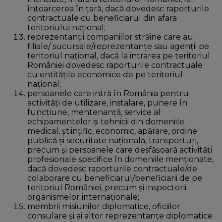
întoarcerea în ţară, dacă dovedesc raporturile
contractuale cu beneficiarul din afara
teritoriului naţional;
reprezentanţii companiilor străine care au
filiale/ sucursale/reprezentanţe sau agenţii pe
teritoriul naţional, dacă la intrarea pe teritoriul
României dovedesc raporturile contractuale
cu entităţile economice de pe teritoriul
naţional;
persoanele care intră în România pentru
activităţi de utilizare, instalare, punere în
funcţiune, mentenanţă, service al
echipamentelor şi tehnicii din domeniile
medical, ştiinţific, economic, apărare, ordine
publică şi securitate naţională, transporturi,
precum şi persoanele care desfăşoară activităţi
profesionale specifice în domeniile menţionate,
dacă dovedesc raporturile contractuale/de
colaborare cu beneficiarul/beneficiarii de pe
teritoriul României, precum şi inspectorii
organismelor internaţionale;
membrii misiunilor diplomatice, oficiilor
consulare şi ai altor reprezentanţe diplomatice