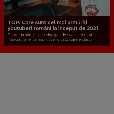
TOP: Care sunt cei mai urmăriți
youtuberi români la început de 2021
Poate urmărești și tu vloggeri de succes și te-ai
întrebat, la fel ca noi, măcar o dată, care e clas...