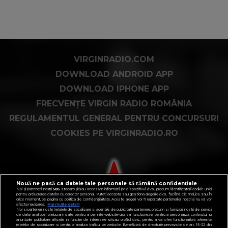
VIRGINRADIO.COM
DOWNLOAD ANDROID APP
DOWNLOAD IPHONE APP
FRECVENȚE VIRGIN RADIO ROMÂNIA
REGULAMENTUL GENERAL PENTRU CONCURSURI
COOKIES PE VIRGINRADIO.RO
Nouă ne pasă ca datele tale personale să rămână confidențiale
Noi și partenerii noștri
585
stocăm și/sau accesăm informații pe dispozitivul dvs., precum identificatorii cookie unici
pentru prelucrarea datelor cu caracter personal. Puteți accepta sau gestiona alegerile dvs. făcând clic mai jos sau în
orice moment, pe pagina cu politica de confidențialitate. Aceste alegeri vor fi raportate partenerilor noștri și nu vă vor
afecta navigarea.
Mai multe detalii
Noi si partenerii nostri (retelele de socializare si agentiile de publicitate partenere, precum si furnizorii nostri de servicii
de date analitice) prelucram date pentru a permite website-ului sa functioneze, pentru a personaliza continutul si
anunturile publicitare afisate in functie de interesele si/sau profilul dvs., pentru a va oferi functionalitati aferente
retelelor de socializare si pentru a analiza traficul pe website. Beneficiati de drepturile prevazute de art. 15-22 din