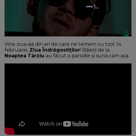
NEWS
CONTUL MEU
Vine ziua aia din an de care ne temem cu toții: 14
februarie,
Ziua Îndrăgostiților
! Băieții de la
Noaptea
Târziu
au făcut o parodie și sună cam așa.