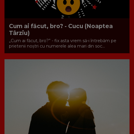
Cum ai făcut, bro? - Cucu (Noaptea
Târziu)
„Cum ai făcut, bro?” - fix asta vrem să-i întrebăm pe
prietenii noștri cu numerele alea mari din soc...