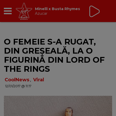
Virgin Radio Music de
Weekend
08:00 - 12:00
RADIO
O FEMEIE S-A RUGAT,
BREAKFAST
DIN GREŞEALĂ, LA O
TIC TALK
FIGURINĂ DIN LORD OF
THE RINGS
CÂȘTIGĂ
CoolNews
,
Viral
HOT 30
12/01/2017 @ 11:17
DANCEFLOOR CHART
RADIO ACADEMY