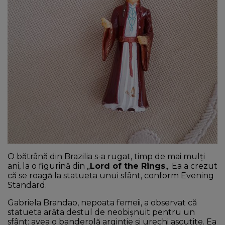
NEWS
CONTUL MEU
O bătrână din Brazilia s-a rugat, timp de mai mulți
ani, la o figurină din „
Lord of the Rings
„. Ea a crezut
că se roagă la statueta unui sfânt, conform Evening
Standard.
Gabriela Brandao, nepoata femeii, a observat că
statueta arăta destul de neobişnuit pentru un
sfânt: avea o banderolă argintie şi urechi ascuţite. Ea